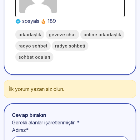
sosyals
189
arkadaşlık
geveze chat
online arkadaşlık
radyo sohbet
radyo sohbeti
sohbet odaları
İlk yorum yazan siz olun.
Cevap bırakın
Gerekli alanlar işaretlenmiştir.
*
Adınız*