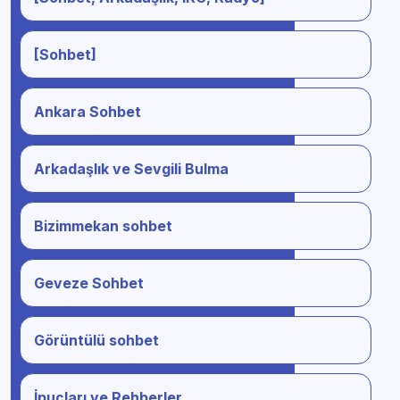
[Sohbet]
Ankara Sohbet
Arkadaşlık ve Sevgili Bulma
Bizimmekan sohbet
Geveze Sohbet
Görüntülü sohbet
İpuçları ve Rehberler