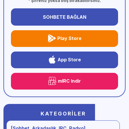
* Şifreniz yoksa boş bırakabilirsiniz.
SOHBETE BAĞLAN
Play Store
App Store
mIRC Indir
KATEGORILER
[Sohbet, Arkadaşlık, IRC, Radyo]