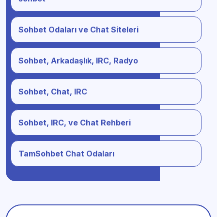
Sohbet Odaları ve Chat Siteleri
Sohbet, Arkadaşlık, IRC, Radyo
Sohbet, Chat, IRC
Sohbet, IRC, ve Chat Rehberi
TamSohbet Chat Odaları