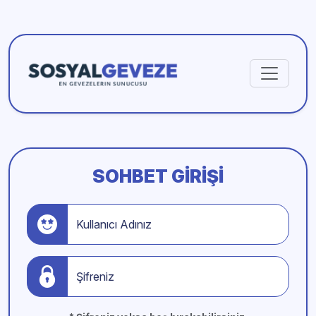
SOHBET GIRIŞI
Kullanıcı Adınız
Şifreniz