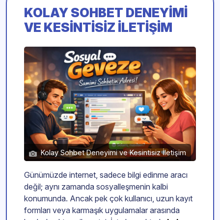
KOLAY SOHBET DENEYIMI
VE KESINTISIZ İLETIŞIM
Kolay Sohbet Deneyimi ve Kesintisiz İletişim
Günümüzde internet, sadece bilgi edinme aracı
değil; aynı zamanda sosyalleşmenin kalbi
konumunda. Ancak pek çok kullanıcı, uzun kayıt
formları veya karmaşık uygulamalar arasında