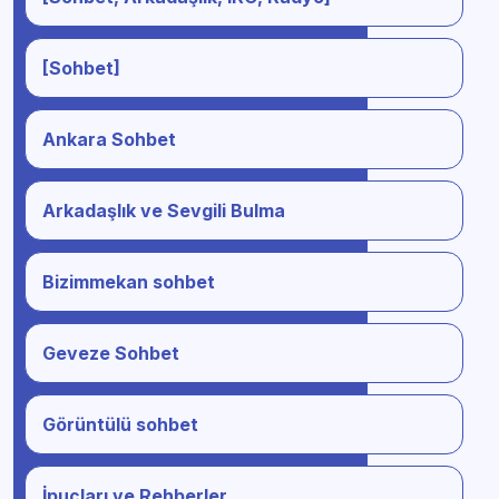
[Sohbet]
Ankara Sohbet
Arkadaşlık ve Sevgili Bulma
Bizimmekan sohbet
Geveze Sohbet
Görüntülü sohbet
İpuçları ve Rehberler