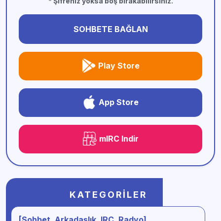
* Şifreniz yoksa boş bırakabilirsiniz.
SOHBETE BAĞLAN
Play Store
App Store
mIRC Indir
KATEGORILER
[Sohbet, Arkadaşlık, IRC, Radyo]