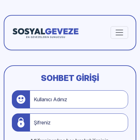
SOHBET GIRIŞI
Kullanıcı Adınız
Şifreniz