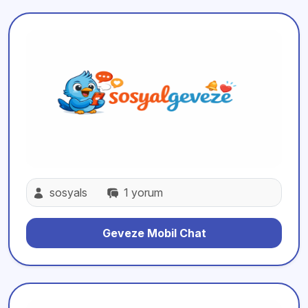
sosyals
1 yorum
Geveze Mobil Chat