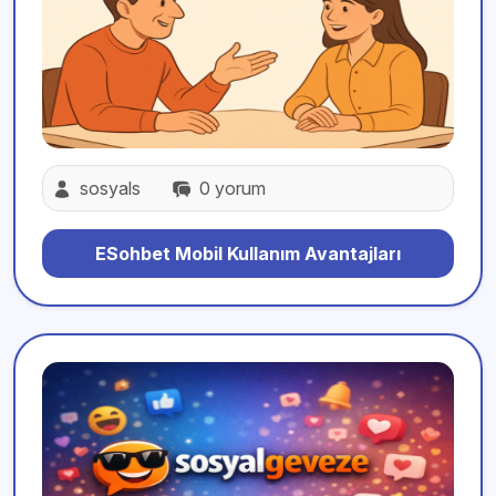
sosyals
0 yorum
ESohbet Mobil Kullanım Avantajları