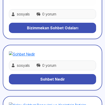
sosyals
0 yorum
Bizimmekan Sohbet Odaları
sosyals
0 yorum
Sohbet Nedir