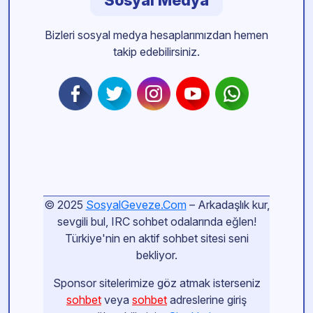
Sosyal Medya
Bizleri sosyal medya hesaplarımızdan hemen
takip edebilirsiniz.
© 2025
SosyalGeveze.Com
– Arkadaşlık kur,
sevgili bul, IRC sohbet odalarında eğlen!
Türkiye'nin en aktif sohbet sitesi seni
bekliyor.
Sponsor sitelerimize göz atmak isterseniz
sohbet
veya
sohbet
adreslerine giriş