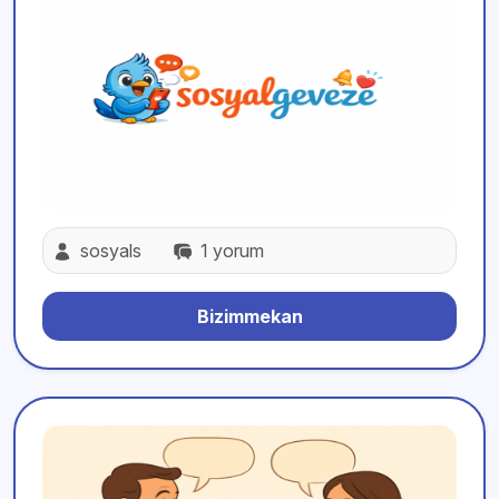
sosyals
1 yorum
Bizimmekan