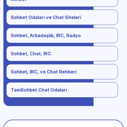
Sohbet Odaları ve Chat Siteleri
Sohbet, Arkadaşlık, IRC, Radyo
Sohbet, Chat, IRC
Sohbet, IRC, ve Chat Rehberi
TamSohbet Chat Odaları