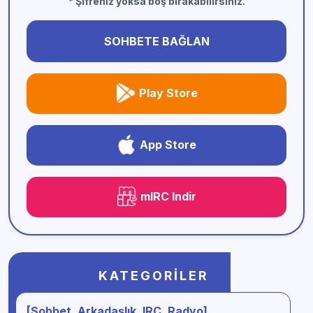
* Şifreniz yoksa boş bırakabilirsiniz.
SOHBETE BAĞLAN
Play Store
App Store
mIRC Indir
KATEGORILER
[Sohbet, Arkadaşlık, IRC, Radyo]