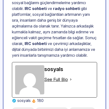
sosyal bağlarını güçlendirmelerine yardımcı
olabilir.
IRC sohbeti
ve
radyo sohbeti
gibi
platformlar, sosyal bağlantıları artırmanın yanı
sıra, insanların daha geniş bir dünyaya
açılmalarına da olanak tanır. Yalnızca arkadaşlık
kurmakla kalmaz, aynı zamanda bilgi edinme ve
eğlenceli vakit geçirme fırsatları da sağlar. Sonuç
olarak,
IRC sohbeti
ve çevrimiçi arkadaşlıklar,
dijital dünyada birbirimizi daha iyi anlamamıza ve
yeni insanlarla tanışmamıza yardımcı olabilir.
sosyals
See Full Bio
sosyals
180