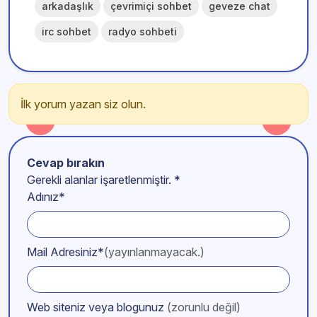
arkadaşlık
çevrimiçi sohbet
geveze chat
irc sohbet
radyo sohbeti
İlk yorum yazan siz olun.
Cevap bırakın
Gerekli alanlar işaretlenmiştir.
*
Adınız*
Mail Adresiniz*
(yayınlanmayacak.)
Web siteniz veya blogunuz
(zorunlu değil)