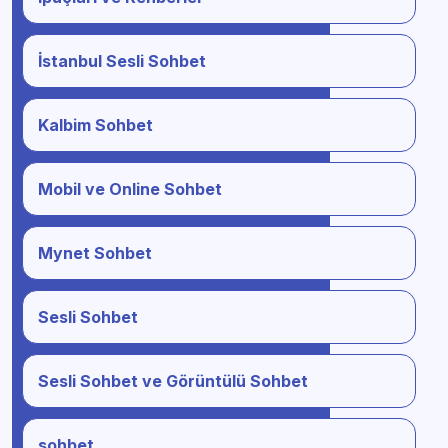
İstanbul Sesli Sohbet
Kalbim Sohbet
Mobil ve Online Sohbet
Mynet Sohbet
Sesli Sohbet
Sesli Sohbet ve Görüntülü Sohbet
sohbet