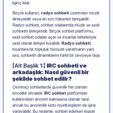
ilginç kılar.
Birçok kullanıcı,
radyo sohbeti
üzerinden müzik
dinleyebilir veya en son haberleri tartışabilir.
Radyo sohbeti, sohbet odalarında müzik ve sesli
sohbetin birleşimidir. Birçok sohbet platformu,
sesli sohbet odaları açar ve insanlar birbirleriyle
sesli olarak iletişim kurabilir.
Radyo sohbeti
,
insanlara bir topluluk hissiyatı yaratmanın yanı
sıra, sohbetin dinamiklerini farklı bir seviyeye taşır.
[Alt Başlık 1:]
IRC sohbeti ve
arkadaşlık: Nasıl güvenli bir
şekilde sohbet edilir?
Çevrimiçi sohbetlerde güvenlik her zaman
öncelikli olmalıdır.
IRC sohbet
platformları
kullanıcıların anonim kalmasına olanak tanır,
ancak bu anonimlik kötü niyetli kişilerin de işine
yarayabilir. Bu nedenle, sohbet ederken kişisel