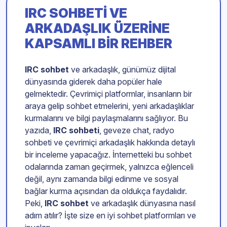
IRC SOHBETI VE
ARKADAŞLIK ÜZERINE
KAPSAMLI BIR REHBER
IRC sohbet
ve arkadaşlık, günümüz dijital
dünyasında giderek daha popüler hale
gelmektedir. Çevrimiçi platformlar, insanların bir
araya gelip sohbet etmelerini, yeni arkadaşlıklar
kurmalarını ve bilgi paylaşmalarını sağlıyor. Bu
yazıda,
IRC sohbeti
, geveze chat, radyo
sohbeti ve çevrimiçi arkadaşlık hakkında detaylı
bir inceleme yapacağız. İnternetteki bu sohbet
odalarında zaman geçirmek, yalnızca eğlenceli
değil, aynı zamanda bilgi edinme ve sosyal
bağlar kurma açısından da oldukça faydalıdır.
Peki,
IRC sohbet
ve arkadaşlık dünyasına nasıl
adım atılır? İşte size en iyi sohbet platformları ve