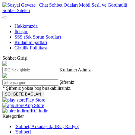
Hakkımızda
İletişim
SSS (Sık Sorun Sorular)
Kullanım Şartları
Gizlilik Politikası
Sohbet Girişi
Kullanıcı Adınız
Şifreniz
* Şifreniz yoksa boş bırakabilirsiniz.
SOHBETE BAĞLAN
Play Store
App Store
mIRC Indir
Kategoriler
[Sohbet, Arkadaşlık, IRC, Radyo]
[Sohbet]