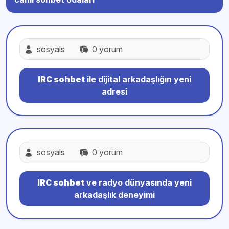
sosyals
0 yorum
IRC sohbet
ile dijital arkadaşlığın yeni
adresi
sosyals
0 yorum
IRC sohbet
ve radyo dünyasında yeni
arkadaşlık deneyimi