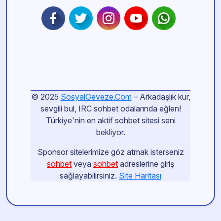
© 2025
SosyalGeveze.Com
– Arkadaşlık kur,
sevgili bul, IRC sohbet odalarında eğlen!
Türkiye'nin en aktif sohbet sitesi seni
bekliyor.
Sponsor sitelerimize göz atmak isterseniz
sohbet
veya
sohbet
adreslerine giriş
sağlayabilirsiniz.
Site Haritası