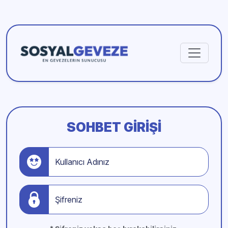
SOHBET GIRIŞI
Kullanıcı Adınız
Şifreniz