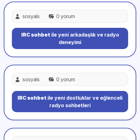
sosyals
0 yorum
IRC sohbet
ile yeni arkadaşlık ve radyo
deneyimi
sosyals
0 yorum
IRC sohbet
ile yeni dostluklar ve eğlenceli
radyo sohbetleri