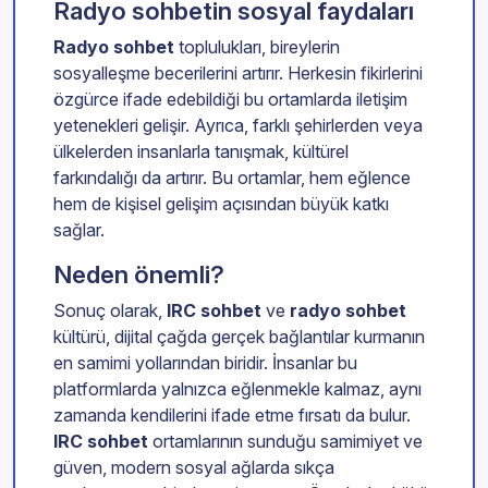
Radyo sohbetin sosyal faydaları
Radyo sohbet
toplulukları, bireylerin
sosyalleşme becerilerini artırır. Herkesin fikirlerini
özgürce ifade edebildiği bu ortamlarda iletişim
yetenekleri gelişir. Ayrıca, farklı şehirlerden veya
ülkelerden insanlarla tanışmak, kültürel
farkındalığı da artırır. Bu ortamlar, hem eğlence
hem de kişisel gelişim açısından büyük katkı
sağlar.
Neden önemli?
Sonuç olarak,
IRC sohbet
ve
radyo sohbet
kültürü, dijital çağda gerçek bağlantılar kurmanın
en samimi yollarından biridir. İnsanlar bu
platformlarda yalnızca eğlenmekle kalmaz, aynı
zamanda kendilerini ifade etme fırsatı da bulur.
IRC sohbet
ortamlarının sunduğu samimiyet ve
güven, modern sosyal ağlarda sıkça