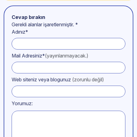
Cevap bırakın
Gerekli alanlar işaretlenmiştir.
*
Adınız*
Mail Adresiniz*
(yayınlanmayacak.)
Web siteniz veya blogunuz
(zorunlu değil)
Yorumuz: