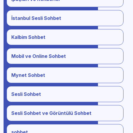
İstanbul Sesli Sohbet
Kalbim Sohbet
Mobil ve Online Sohbet
Mynet Sohbet
Sesli Sohbet
Sesli Sohbet ve Görüntülü Sohbet
sohbet