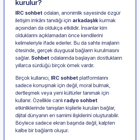
kurulur?
IRC sohbet
odaları, anonimlik sayesinde özgür
iletişim imkânı tanıdığı için
arkadaşlık
kurmak
açısından da oldukça etkilidir. İnsanlar kim
olduklarını açıklamadan önce kendilerini
kelimeleriyle ifade ederler. Bu da sahte imajların
ötesinde, gerçek duygusal bağların kurulmasını
sağlar.
Sohbet
odalarında başlayan dostlukların
yıllarca sürdüğü birçok örnek vardır.
Birçok kullanıcı,
IRC sohbet
platformlarını
sadece konuşmak için değil, moral bulmak,
dertleşmek veya yeni kültürler tanımak için
kullanır. Özellikle canlı
radyo sohbet
etkinliklerinde tanışılan kişilerle kurulan bağlar,
dijital dünyanın en samimi ilişkilerini oluşturabilir.
Böylece sadece ekran başında değil, kalpten
kalbe bir bağlantı oluşur.