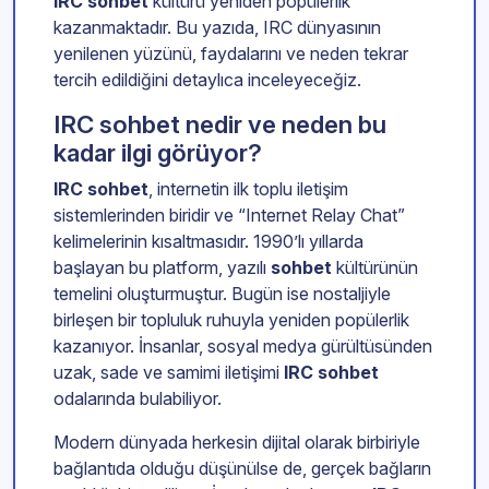
IRC sohbet
kültürü yeniden popülerlik
kazanmaktadır. Bu yazıda, IRC dünyasının
yenilenen yüzünü, faydalarını ve neden tekrar
tercih edildiğini detaylıca inceleyeceğiz.
IRC sohbet nedir ve neden bu
kadar ilgi görüyor?
IRC sohbet
, internetin ilk toplu iletişim
sistemlerinden biridir ve “Internet Relay Chat”
kelimelerinin kısaltmasıdır. 1990’lı yıllarda
başlayan bu platform, yazılı
sohbet
kültürünün
temelini oluşturmuştur. Bugün ise nostaljiyle
birleşen bir topluluk ruhuyla yeniden popülerlik
kazanıyor. İnsanlar, sosyal medya gürültüsünden
uzak, sade ve samimi iletişimi
IRC sohbet
odalarında bulabiliyor.
Modern dünyada herkesin dijital olarak birbiriyle
bağlantıda olduğu düşünülse de, gerçek bağların