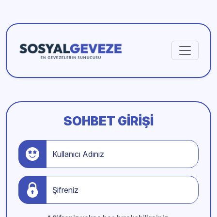
SOHBET GIRIŞI
Kullanıcı Adınız
Şifreniz