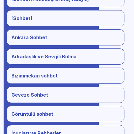
[Sohbet]
Ankara Sohbet
Arkadaşlık ve Sevgili Bulma
Bizimmekan sohbet
Geveze Sohbet
Görüntülü sohbet
İpuçları ve Rehberler