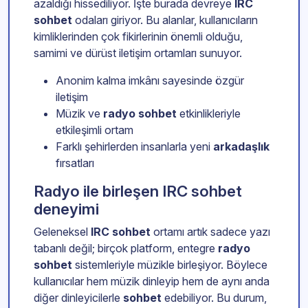
azaldığı hissediliyor. İşte burada devreye
IRC
sohbet
odaları giriyor. Bu alanlar, kullanıcıların
kimliklerinden çok fikirlerinin önemli olduğu,
samimi ve dürüst iletişim ortamları sunuyor.
Anonim kalma imkânı sayesinde özgür
iletişim
Müzik ve
radyo sohbet
etkinlikleriyle
etkileşimli ortam
Farklı şehirlerden insanlarla yeni
arkadaşlık
fırsatları
Radyo ile birleşen IRC sohbet
deneyimi
Geleneksel
IRC sohbet
ortamı artık sadece yazı
tabanlı değil; birçok platform, entegre
radyo
sohbet
sistemleriyle müzikle birleşiyor. Böylece
kullanıcılar hem müzik dinleyip hem de aynı anda
diğer dinleyicilerle
sohbet
edebiliyor. Bu durum,