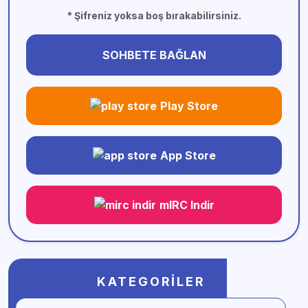
* Şifreniz yoksa boş bırakabilirsiniz.
SOHBETE BAĞLAN
Play Store
App Store
mIRC Indir
KATEGORILER