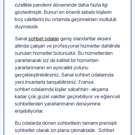
özellikle pandemi döneminde daha fazla ilgi
gösterilmiştir. Bunun en önemli sebebi kişilerin
boş vakitlerini bu ortamda geçirmekten mutluluk
duymasıdır.
Sanal
sohbet odaları
geniş standartlar ekseni
altında çalışan ve profesyonel hizmetler dahilinde
sunulan hizmetler bütünüdür. Bu hizmetlerden
yararlanarak siz de kaliteli bir hizmetten
yararlanmanın en ayrıcalıklı yolunu
gerçekleştirebilirsiniz. Sanal sohbet odalarında
yeni insanlarla tanışabilirsiniz. Fransa
sohbet odalarında kişiler sabahtan- akşama
kadar çok güzel vakitler geçirebiliyor ve eğlenceli
sohbetlerden yararlanmanın deneyimine
erişebiliyorlar.
Bu odalarda dönen sohbetlerin tamamı prensipli
sohbetler olarak ön plana çıkmaktadır. Sohbet