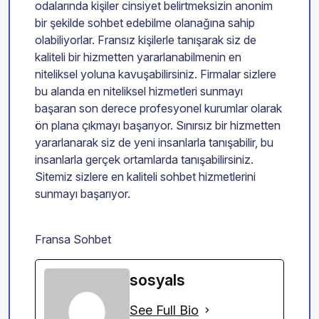
odalarında kişiler cinsiyet belirtmeksizin anonim
bir şekilde sohbet edebilme olanağına sahip
olabiliyorlar. Fransız kişilerle tanışarak siz de
kaliteli bir hizmetten yararlanabilmenin en
niteliksel yoluna kavuşabilirsiniz. Firmalar sizlere
bu alanda en niteliksel hizmetleri sunmayı
başaran son derece profesyonel kurumlar olarak
ön plana çıkmayı başarıyor. Sınırsız bir hizmetten
yararlanarak siz de yeni insanlarla tanışabilir, bu
insanlarla gerçek ortamlarda tanışabilirsiniz.
Sitemiz sizlere en kaliteli sohbet hizmetlerini
sunmayı başarıyor.
Fransa Sohbet
sosyals
See Full Bio