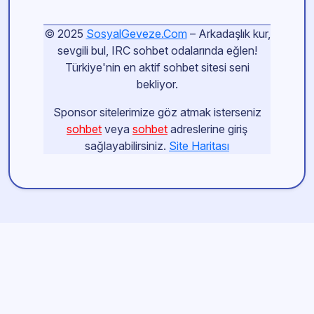
© 2025
SosyalGeveze.Com
– Arkadaşlık kur,
sevgili bul, IRC sohbet odalarında eğlen!
Türkiye'nin en aktif sohbet sitesi seni
bekliyor.
Sponsor sitelerimize göz atmak isterseniz
sohbet
veya
sohbet
adreslerine giriş
sağlayabilirsiniz.
Site Haritası