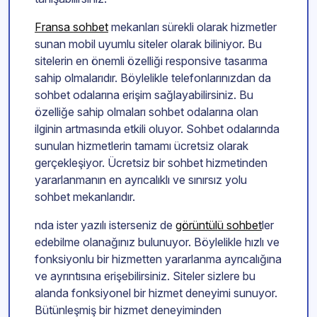
Fransa sohbet
mekanları sürekli olarak hizmetler
sunan mobil uyumlu siteler olarak biliniyor. Bu
sitelerin en önemli özelliği responsive tasarıma
sahip olmalarıdır. Böylelikle telefonlarınızdan da
sohbet odalarına erişim sağlayabilirsiniz. Bu
özelliğe sahip olmaları sohbet odalarına olan
ilginin artmasında etkili oluyor. Sohbet odalarında
sunulan hizmetlerin tamamı ücretsiz olarak
gerçekleşiyor. Ücretsiz bir sohbet hizmetinden
yararlanmanın en ayrıcalıklı ve sınırsız yolu
sohbet mekanlarıdır.
nda ister yazılı isterseniz de
görüntülü sohbet
ler
edebilme olanağınız bulunuyor. Böylelikle hızlı ve
fonksiyonlu bir hizmetten yararlanma ayrıcalığına
ve ayrıntısına erişebilirsiniz. Siteler sizlere bu
alanda fonksiyonel bir hizmet deneyimi sunuyor.
Bütünleşmiş bir hizmet deneyiminden