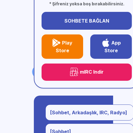
* Şifreniz yoksa boş bırakabilirsiniz.
SOHBETE BAĞLAN
Play
App
Store
Store
mIRC Indir
[Sohbet, Arkadaşlık, IRC, Radyo]
[Sohbet]