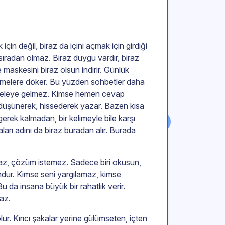
çin değil, biraz da içini açmak için girdiği
sıradan olmaz. Biraz duygu vardır, biraz
 maskesini biraz olsun indirir. Günlük
kelimelere döker. Bu yüzden sohbetler daha
aceleye gelmez. Kimse hemen cevap
üşünerek, hissederek yazar. Bazen kısa
erek kalmadan, bir kelimeyle bile karşı
ları adını da biraz buradan alır. Burada
az, çözüm istemez. Sadece biri okusun,
undur. Kimse seni yargılamaz, kimse
 da insana büyük bir rahatlık verir.
az.
r. Kırıcı şakalar yerine gülümseten, içten