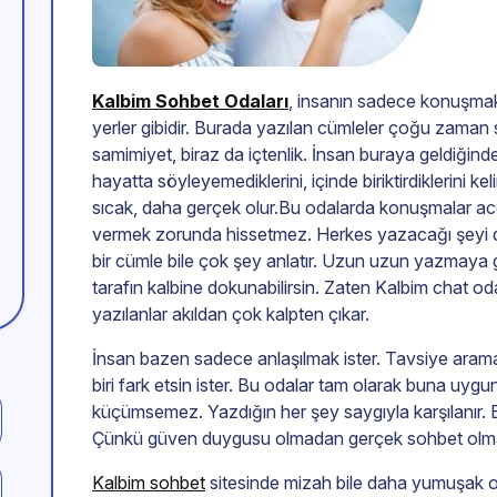
Kalbim Sohbet Odaları
, insanın sadece konuşmak i
yerler gibidir. Burada yazılan cümleler çoğu zaman 
samimiyet, biraz da içtenlik. İnsan buraya geldiğinde
hayatta söyleyemediklerini, içinde biriktirdiklerini 
sıcak, daha gerçek olur.Bu odalarda konuşmalar 
vermek zorunda hissetmez. Herkes yazacağı şeyi d
bir cümle bile çok şey anlatır. Uzun uzun yazmaya g
tarafın kalbine dokunabilirsin. Zaten Kalbim chat oda
yazılanlar akıldan çok kalpten çıkar.
İnsan bazen sadece anlaşılmak ister. Tavsiye aram
biri fark etsin ister. Bu odalar tam olarak buna uyg
küçümsemez. Yazdığın her şey saygıyla karşılanır. Bu
Çünkü güven duygusu olmadan gerçek sohbet olm
Kalbim sohbet
sitesinde mizah bile daha yumuşak olu