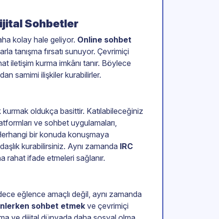
jital Sohbetler
aha kolay hale geliyor.
Online sohbet
larla tanışma fırsatı sunuyor. Çevrimiçi
t iletişim kurma imkânı tanır. Böylece
n samimi ilişkiler kurabilirler.
kurmak oldukça basittir. Katılabileceğiniz
atformları ve sohbet uygulamaları,
r. Herhangi bir konuda konuşmaya
kadaşlık kurabilirsiniz. Aynı zamanda
IRC
ha rahat ifade etmeleri sağlanır.
adece eğlence amaçlı değil, aynı zamanda
inlerken sohbet etmek
ve çevrimiçi
altma ve dijital dünyada daha sosyal olma