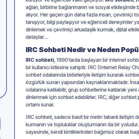
ağları, birbirine bağlanmanın ve sosyal etkileşimde 
alıyor. Her geçen gün daha fazla insan, çevrimiçi top
tanışıyor, bilgi paylaşıyor ve eğlenceli deneyimler y
dinlemek ve çevrimiçi arkadaşlık kurmak, dijital etki
detaylar…
IRC Sohbeti Nedir ve Neden Popü
IRC sohbeti
, 1990’larda başlayan bir internet so
bir kullanıcı kitlesine sahiptir. IRC (Internet Relay C
sohbet odalarında birbirleriyle iletişim kurarak sohbet 
özgürlük sunan yapısından kaynaklanmaktadır. İnsanl
odalarına katılabilir, grup sohbetlerine katılarak yen
dinlenmek için sohbet edebilirler. IRC, diğer sohbet 
ortamı sunar.
IRC sohbeti, sadece basit bir metin tabanlı iletişim 
kurmanın ve topluluklar oluşturmanın da bir yoludur
sayesinde, kendi kimliklerinden bağımsız olarak başka