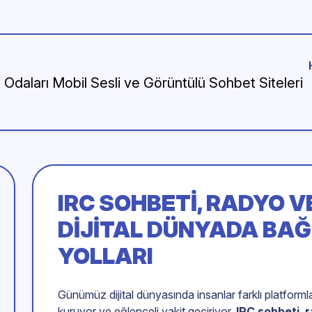
IRC SOHBETI, RADYO V
DIJITAL DÜNYADA BA
YOLLARI
Günümüz dijital dünyasında insanlar farklı platform
kuruyor ve eğlenceli vakit geçiriyor.
IRC sohbeti
,
r