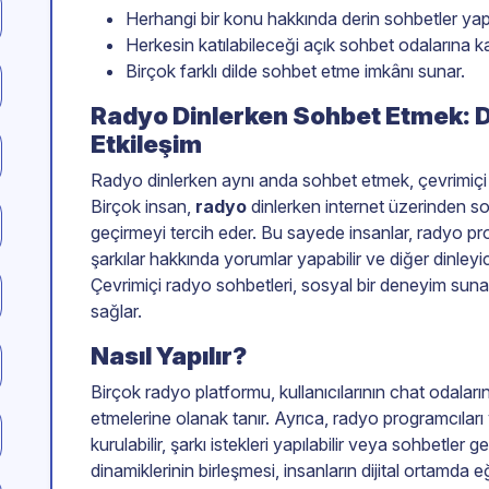
Herhangi bir konu hakkında derin sohbetler yapa
Herkesin katılabileceği açık sohbet odalarına katı
Birçok farklı dilde sohbet etme imkânı sunar.
Radyo Dinlerken Sohbet Etmek: Dij
Etkileşim
Radyo dinlerken aynı anda sohbet etmek, çevrimiçi et
Birçok insan,
radyo
dinlerken internet üzerinden s
geçirmeyi tercih eder. Bu sayede insanlar, radyo progr
şarkılar hakkında yorumlar yapabilir ve diğer dinleyici
Çevrimiçi radyo sohbetleri, sosyal bir deneyim suna
sağlar.
Nasıl Yapılır?
Birçok radyo platformu, kullanıcılarının chat odalar
etmelerine olanak tanır. Ayrıca, radyo programcıları v
kurulabilir, şarkı istekleri yapılabilir veya sohbetler g
dinamiklerinin birleşmesi, insanların dijital ortamda 