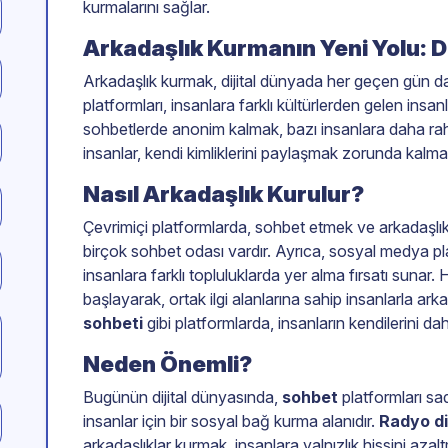
kurmalarını sağlar.
Arkadaşlık Kurmanın Yeni Yolu: Di
Arkadaşlık kurmak, dijital dünyada her geçen gün d
platformları, insanlara farklı kültürlerden gelen insan
sohbetlerde anonim kalmak, bazı insanlara daha raha
insanlar, kendi kimliklerini paylaşmak zorunda kalmada
Nasıl Arkadaşlık Kurulur?
Çevrimiçi platformlarda, sohbet etmek ve arkadaşlık 
birçok sohbet odası vardır. Ayrıca, sosyal medya pl
insanlara farklı topluluklarda yer alma fırsatı suna
başlayarak, ortak ilgi alanlarına sahip insanlarla ar
sohbeti
gibi platformlarda, insanların kendilerini da
Neden Önemli?
Bugünün dijital dünyasında,
sohbet
platformları s
insanlar için bir sosyal bağ kurma alanıdır.
Radyo d
arkadaşlıklar kurmak, insanlara yalnızlık hissini az