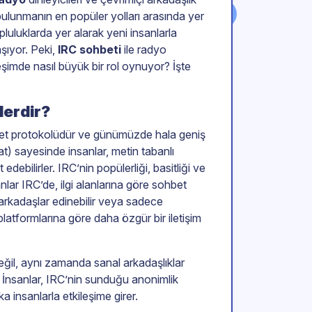
bulunmanın en popüler yolları arasında yer
luluklarda yer alarak yeni insanlarla
aşıyor. Peki,
IRC sohbeti
ile radyo
leşimde nasıl büyük bir rol oynuyor? İşte
lerdir?
hbet protokolüdür ve günümüzde hala geniş
hat) sayesinde insanlar, metin tabanlı
edebilirler. IRC’nin popülerliği, basitliği ve
ar IRC’de, ilgi alanlarına göre sohbet
i arkadaşlar edinebilir veya sadece
platformlarına göre daha özgür bir iletişim
değil, aynı zamanda sanal arkadaşlıklar
. İnsanlar, IRC’nin sunduğu anonimlik
 insanlarla etkileşime girer.