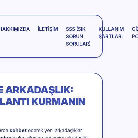
HAKKIMIZDA
İLETIŞIM
SSS (SIK
KULLANIM
GI
SORUN
ŞARTLARI
PO
SORULAR)
E ARKADAŞLIK:
ĞLANTI KURMANIN
larda
sohbet
ederek yeni arkadaşlıklar
adyo
dinleyicileri ve çevrimiçi arkadaşlık