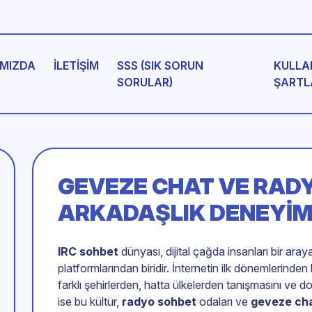
MIZDA
İLETIŞIM
SSS (SIK SORUN
KULLA
SORULAR)
ŞARTL
GEVEZE CHAT
VE RADY
ARKADAŞLIK DENEYIM
IRC sohbet
dünyası, dijital çağda insanları bir aray
platformlarından biridir. İnternetin ilk dönemlerinde
farklı şehirlerden, hatta ülkelerden tanışmasını ve 
ise bu kültür,
radyo sohbet
odaları ve
geveze ch