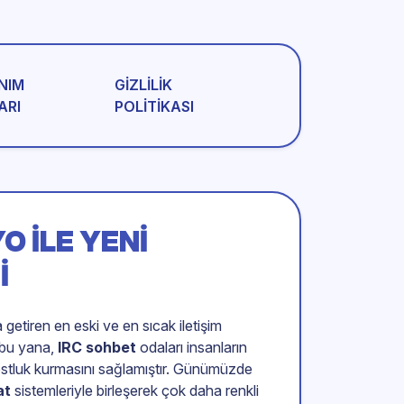
NIM
GIZLILIK
ARI
POLITIKASI
O ILE YENI
I
a getiren en eski ve en sıcak iletişim
n bu yana,
IRC sohbet
odaları insanların
dostluk kurmasını sağlamıştır. Günümüzde
at
sistemleriyle birleşerek çok daha renkli