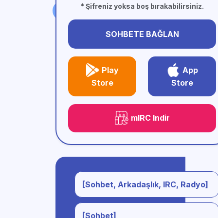
* Şifreniz yoksa boş bırakabilirsiniz.
SOHBETE BAĞLAN
Play
App
Store
Store
mIRC Indir
[Sohbet, Arkadaşlık, IRC, Radyo]
[Sohbet]