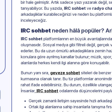
bir hale gelmiştir. Artık sadece yazı yazarak değil, ses
tanıyabiliyor. Bu yazıda,
IRC sohbet
ve
radyo ch
arkadaşlıklar kurabileceğinizi ve neden bu platform
inceleyeceğiz.
IRC sohbet
neden hâlâ popüler? Ark
IRC sohbet
platformlarının en büyük avantajlarından
oluşmasıdır. Sosyal medya gibi filtreli değil, gerçek v
ederler. Bu da uzun ömürlü arkadaşlıklara zemin haz
konulara göre ayrılmış kanallar bulunur; müzik, spor
alanlarda herkes kendi ilgi alanına göre konuşabilir.
Bunun yanı sıra,
geveze sohbet
siteleri de benzer 
kurmasına olanak tanır. Bu tür platformlar anonimdir;
rahat ifade edebilirsiniz. Bu durum, özellikle utangaç
İnsanlar,
IRC sohbet
odalarında düşüncelerini payl
Gerçek zamanlı iletişim sayesinde hızlı arkadaş
Ortak ilgi alanlarına sahip insanlarla tanışma fırs