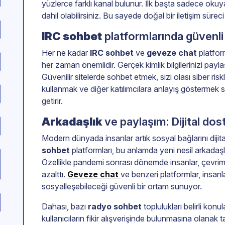
yüzlerce farklı kanal bulunur. İlk başta sadece oku
dahil olabilirsiniz. Bu sayede doğal bir iletişim süreci
IRC sohbet
platformlarında güvenli 
Her ne kadar
IRC sohbet
ve
geveze chat
platfor
her zaman önemlidir. Gerçek kimlik bilgilerinizi payla
Güvenilir sitelerde sohbet etmek, sizi olası siber riskl
kullanmak ve diğer katılımcılara anlayış göstermek 
getirir.
Arkadaşlık
ve paylaşım: Dijital dost
Modern dünyada insanlar artık sosyal bağlarını diji
sohbet
platformları, bu anlamda yeni nesil arkadaşl
Özellikle pandemi sonrası dönemde insanlar, çevrimiçi
azalttı.
Geveze chat
ve benzeri platformlar, insan
sosyalleşebileceği güvenli bir ortam sunuyor.
Dahası, bazı
radyo sohbet
toplulukları belirli kon
kullanıcıların fikir alışverişinde bulunmasına olanak 