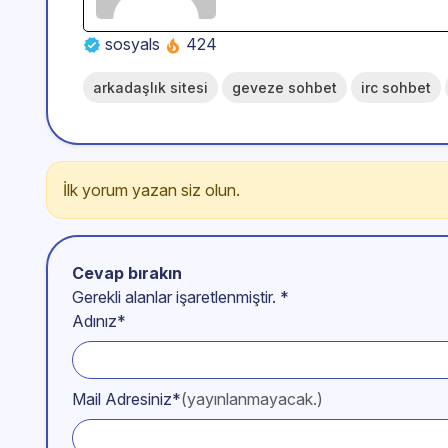
sosyals
424
arkadaşlık sitesi
geveze sohbet
irc sohbet
İlk yorum yazan siz olun.
Cevap bırakın
Gerekli alanlar işaretlenmiştir.
*
Adınız*
Mail Adresiniz*
(yayınlanmayacak.)