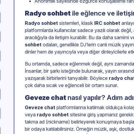
Anonimlik sayesinde özgürce konuşabilme raha
Radyo sohbet
ile eğlence ve iletişi
Radyo sohbet
sistemleri, klasik
IRC sohbet
anlayı
platformlarda kullanıcılar sadece yazılı olarak değil
aracılığıyla da iletişim kurabilir. Bu da daha samimi 
sohbet
odaları, genellikle DJ’lerin canlı müzik yayın
dinler hem de yayıncıyla veya diğer dinleyicilerle et
Bu ortamda, sadece eğlenmek değil, aynı zamanda
İnsanlar, bir şarkı isteğinde bulunarak, yayın sırası
yazışarak birbirlerini tanıyabilir. Böylece
radyo cha
çok daha sıcak ve eğlenceli bir ortam sunar.
Geveze chat
nasıl yapılır? Adım ad
Geveze chat
platformlarına katılmak oldukça kolayd
veya
radyo sohbet
sitesine giriş yapmanız gerekir
takma ad (nickname) belirleyerek konuşmaya başlayab
bir odaya katılabilirsiniz. Örneğin müzik, aşk, dos