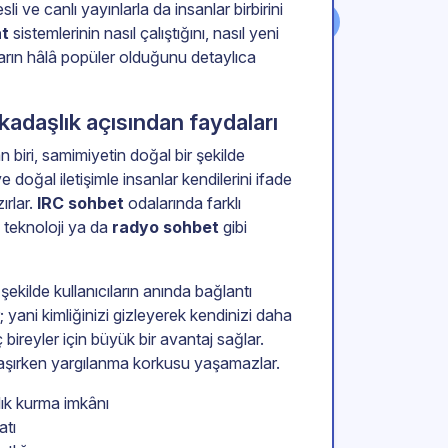
li ve canlı yayınlarla da insanlar birbirini
at
sistemlerinin nasıl çalıştığını, nasıl yeni
ların hâlâ popüler olduğunu detaylıca
adaşlık açısından faydaları
 biri, samimiyetin doğal bir şekilde
e doğal iletişimle insanlar kendilerini ifade
ırlar.
IRC sohbet
odalarında farklı
, teknoloji ya da
radyo sohbet
gibi
şekilde kullanıcıların anında bağlantı
 yani kimliğinizi gizleyerek kendinizi daha
 bireyler için büyük bir avantaj sağlar.
aşırken yargılanma korkusu yaşamazlar.
lık kurma imkânı
atı