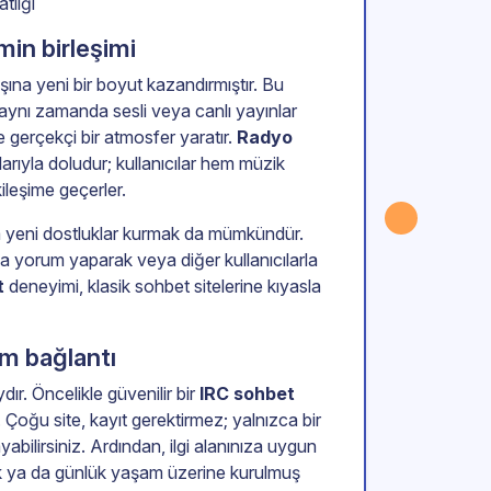
tlığı
min birleşimi
şına yeni bir boyut kazandırmıştır. Bu
, aynı zamanda sesli veya canlı yayınlar
ve gerçekçi bir atmosfer yaratır.
Radyo
larıyla doludur; kullanıcılar hem müzik
kileşime geçerler.
 yeni dostluklar kurmak da mümkündür.
nda yorum yaparak veya diğer kullanıcılarla
t
deneyimi, klasik sohbet sitelerine kıyasla
ım bağlantı
ır. Öncelikle güvenilir bir
IRC sohbet
. Çoğu site, kayıt gerektirmez; yalnızca bir
ilirsiniz. Ardından, ilgi alanınıza uygun
tluk ya da günlük yaşam üzerine kurulmuş