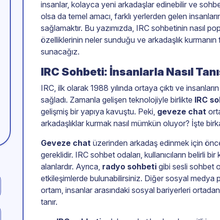
insanlar, kolayca yeni arkadaşlar edinebilir ve sohbetl
olsa da temel amacı, farklı yerlerden gelen insanları
sağlamaktır. Bu yazımızda, IRC sohbetinin nasıl pop
özelliklerinin neler sunduğu ve arkadaşlık kurmanın f
sunacağız.
IRC Sohbeti: İnsanlarla Nasıl Tanış
IRC, ilk olarak 1988 yılında ortaya çıktı ve insanların
sağladı. Zamanla gelişen teknolojiyle birlikte
IRC s
gelişmiş bir yapıya kavuştu. Peki,
geveze chat
ort
arkadaşlıklar kurmak nasıl mümkün oluyor? İşte bir
Geveze chat
üzerinden arkadaş edinmek için önce
gereklidir. IRC sohbet odaları, kullanıcıların belirli
alanlardır. Ayrıca,
radyo sohbeti
gibi sesli sohbet o
etkileşimlerde bulunabilirsiniz. Diğer sosyal medya
ortam, insanlar arasındaki sosyal bariyerleri ortad
tanır.