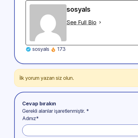
sosyals
See Full Bio
sosyals
173
İlk yorum yazan siz olun.
Cevap bırakın
Gerekli alanlar işaretlenmiştir.
*
Adınız*