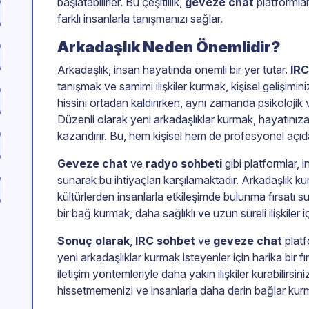
başlatabilirler. Bu çeşitlilik,
geveze chat
platformla
farklı insanlarla tanışmanızı sağlar.
Arkadaşlık Neden Önemlidir?
Arkadaşlık, insan hayatında önemli bir yer tutar.
IRC
tanışmak ve samimi ilişkiler kurmak, kişisel gelişimini
hissini ortadan kaldırırken, aynı zamanda psikolojik ve
Düzenli olarak yeni arkadaşlıklar kurmak, hayatınıza 
kazandırır. Bu, hem kişisel hem de profesyonel açıda
Geveze chat
ve
radyo sohbeti
gibi platformlar, 
sunarak bu ihtiyaçları karşılamaktadır. Arkadaşlık ku
kültürlerden insanlarla etkileşimde bulunma fırsatı 
bir bağ kurmak, daha sağlıklı ve uzun süreli ilişkiler i
Sonuç olarak
,
IRC sohbet
ve
geveze chat
platf
yeni arkadaşlıklar kurmak isteyenler için harika bir f
iletişim yöntemleriyle daha yakın ilişkiler kurabilirsin
hissetmemenizi ve insanlarla daha derin bağlar kurm