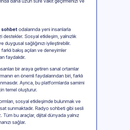
rında daha uzun süre vakit geçirmenizi ve
 sohbet
odalarında yeni insanlarla
zi destekler. Sosyal etkileşim, yalnızlık
 duygusal sağlığınızı iyileştirebilir.
farklı bakış açıları ve deneyimler
n faydalıdır.
insanları bir araya getiren sanal ortamlar
rmanın en önemli faydalarından biri, farklı
sunmasıdır. Ayrıca, bu platformlarda samimi
çin temel oluşturur.
ormları, sosyal etkileşimde bulunmak ve
ırsat sunmaktadır. Radyo sohbeti gibi sesli
iz. Tüm bu araçlar, dijital dünyada yalnız
anızı sağlar.