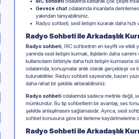
IRC sohbeti
odalarına katılarak çok çeşitli insan
Geveze chat
odalarında insanlarla derinlemesi
yakından tanıyabilirsiniz.
Radyo sohbeti, sesli iletişim kurarak daha hızlı v
Radyo Sohbeti ile Arkadaşlık Ku
Radyo sohbeti
, IRC sohbetinin en keyifli ve etkili y
yanında sesli iletişim kurmak, ilişkilerin daha samimi
kullanıcıların birbiriyle daha hızlı iletişim kurmasına o
odalarında, konuşmalar anlık olarak gerçekleşir ve k
bulunabilirler. Radyo sohbeti sayesinde, bazen yazıl
daha rahat bir şekilde aktarabilirsiniz.
Radyo sohbeti
odalarında sadece metinle değil, ses
mümkündür. Bu tip sohbetlerin bir avantajı, ses tonu v
şekilde anlaşılmasını sağlamasıdır. Ayrıca, sesli sohbe
sohbet konusuna göre bir ilerleme kaydetmelerine d
Radyo Sohbeti ile Arkadaşlık Kurm