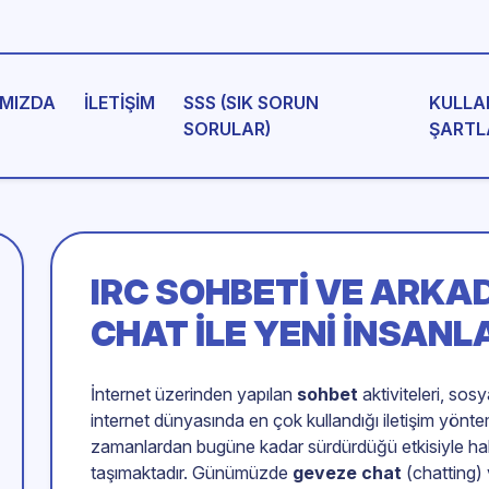
MIZDA
İLETIŞIM
SSS (SIK SORUN
KULLA
SORULAR)
ŞARTL
IRC SOHBETI VE ARKA
CHAT ILE YENI İNSANL
İnternet üzerinden yapılan
sohbet
aktiviteleri, sos
internet dünyasında en çok kullandığı iletişim yönte
zamanlardan bugüne kadar sürdürdüğü etkisiyle hala
taşımaktadır. Günümüzde
geveze chat
(chatting)