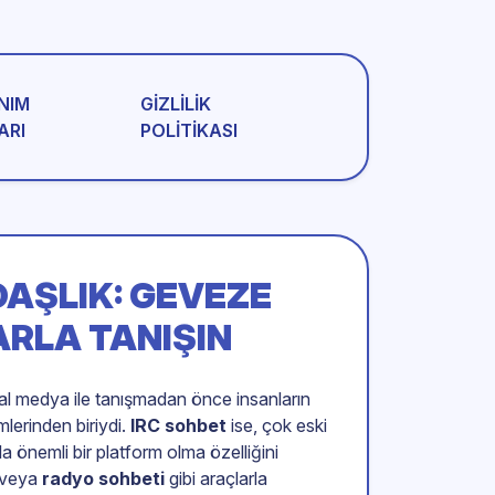
NIM
GIZLILIK
ARI
POLITIKASI
DAŞLIK: GEVEZE
ARLA TANIŞIN
yal medya ile tanışmadan önce insanların
mlerinden biriydi.
IRC sohbet
ise, çok eski
 önemli bir platform olma özelliğini
 veya
radyo sohbeti
gibi araçlarla