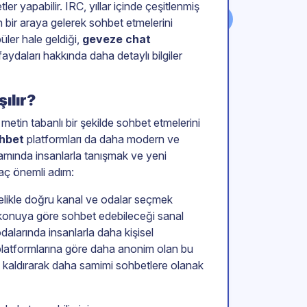
er yapabilir. IRC, yıllar içinde çeşitlenmiş
n bir araya gelerek sohbet etmelerini
üler hale geldiği,
geveze chat
aydaları hakkında daha detaylı bilgiler
ılır?
 metin tabanlı bir şekilde sohbet etmelerini
ohbet
platformları da daha modern ve
amında insanlarla tanışmak ve yeni
kaç önemli adım:
likle doğru kanal ve odalar seçmek
 bir konuya göre sohbet edebileceği sanal
dalarında insanlarla daha kişisel
 platformlarına göre daha anonim olan bu
an kaldırarak daha samimi sohbetlere olanak