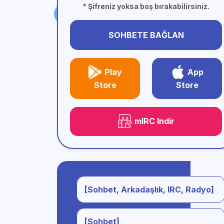
* Şifreniz yoksa boş bırakabilirsiniz.
SOHBETE BAĞLAN
Play
App
Store
Store
mIRC Indir
[Sohbet, Arkadaşlık, IRC, Radyo]
[Sohbet]