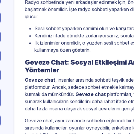
Radyo sohbetinde yeni arkadaşlar edinmek için, ön
başlatmak önemlidir. İşte radyo sohbeti yaparken d
ipucu:
Sesli sohbet yaparken samimi olun ve karşı taraf
Kendinizi ifade etmekte zorlanıyorsanız, sorula
İlk izlenimler önemlidir, o yüzden sesli sohbet e
kullanmaya özen gösterin.
Geveze Chat: Sosyal Etkileşimi Ar
Yöntemler
Geveze chat
, insanlar arasında sohbeti teşvik eden
platformdur. Ancak, sadece sohbet etmekle kalmayı
kurmak da mümkündür.
Geveze chat
platformları, 
sunarak kullanıcıların kendilerini daha rahat ifade et
daha fazla insana ulaşarak sosyal çevrelerini genişlet
Geveze chat, aynı zamanda sohbetin eğlenceli bir ha
sırasında kullanıcılar, oyunlar oynayabilir, anketlere 