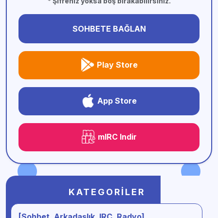
* Şifreniz yoksa boş bırakabilirsiniz.
SOHBETE BAĞLAN
Play Store
App Store
mIRC Indir
KATEGORILER
[Sohbet, Arkadaşlık, IRC, Radyo]