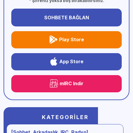
* Şifreniz yoksa boş bırakabilirsiniz.
SOHBETE BAĞLAN
Play Store
App Store
mIRC Indir
KATEGORILER
[Sohbet, Arkadaşlık, IRC, Radyo]