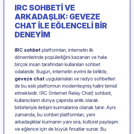
IRC SOHBETI VE
ARKADAŞLIK: GEVEZE
CHAT ILE EĞLENCELI BIR
DENEYIM
IRC sohbet
platformları, internetin ilk
dönemlerinde popülerliğini kazanan ve hala
birçok insan tarafından kullanılan sohbet
odalarıdır. Bugün, internetin evrimi ile birlikte,
geveze chat
uygulamaları ve radyo sohbetleri
de bu eski platformun modernleşmiş halini temsil
etmektedir. IRC (Internet Relay Chat) sohbeti,
kullanıcıların dünya çapında anlık olarak
birbirleriyle iletişim kurmalarına olanak tanır. Aynı
zamanda, bu sohbet platformları, yeni
arkadaşlıklar kurmanın yanı sıra, kültürel paylaşım
ve eğlence için de büyük fırsatlar sunar. Bu