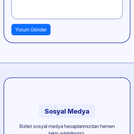
Sosyal Medya
Bizleri sosyal medya hesaplarımızdan hemen
takip edebilirsiniz.