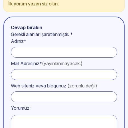
İlk yorum yazan siz olun.
Cevap bırakın
Gerekli alanlar işaretlenmiştir.
*
Adınız*
Mail Adresiniz*
(yayınlanmayacak.)
Web siteniz veya blogunuz
(zorunlu değil)
Yorumuz: