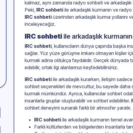
kalmaz, aynı zamanda radyo sohbeti ve arkadaşlık ku
Peki,
IRC sohbeti
ile arkadaşlık kurmanın ve radyo 
IRC sohbeti
üzerinden arkadaşlık kurma yollarını v
inceleyeceğiz.
IRC sohbeti
ile arkadaşlık kurmanın 
IRC sohbeti
, kullanıcıların dünya çapında başka insan
sağlar. Yüz yüze görüşme imkanı olmayan kişiler için
kurmak adına oldukça faydalıdır. Gerçek dünyada ta
edebilir, ortak ilgi alanlarınızı keşfedebilirsiniz.
IRC sohbeti
ile arkadaşlık kurarken, iletişim sadece 
sohbet seçenekleri de mevcuttur, bu sayede daha sa
kurmak mümkündür. Ayrıca, kullanıcılar sohbet odaları 
insanlarla gruplar oluşturabilir ve sohbet edebilirler.
sohbet deneyimi sunarak farklı bir atmosfer yaratır.
IRC sohbeti
ile arkadaşlık kurmanın temel avant
Farklı kültürlerden ve bölgelerden insanlarla tan