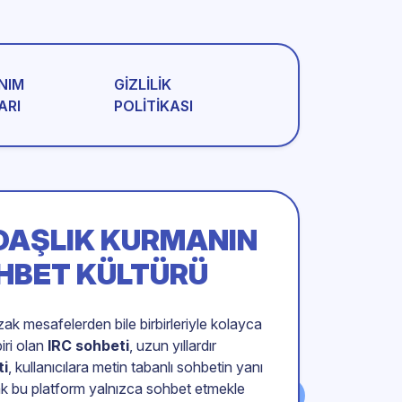
NIM
GIZLILIK
ARI
POLITIKASI
DAŞLIK KURMANIN
OHBET KÜLTÜRÜ
ak mesafelerden bile birbirleriyle kolayca
iri olan
IRC sohbeti
, uzun yıllardır
ti
, kullanıcılara metin tabanlı sohbetin yanı
cak bu platform yalnızca sohbet etmekle