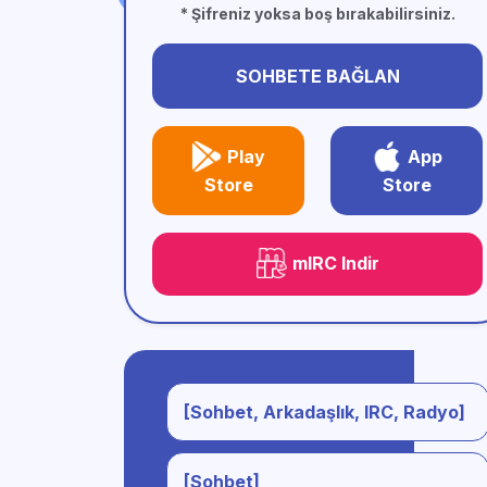
* Şifreniz yoksa boş bırakabilirsiniz.
SOHBETE BAĞLAN
Play
App
Store
Store
mIRC Indir
[Sohbet, Arkadaşlık, IRC, Radyo]
[Sohbet]