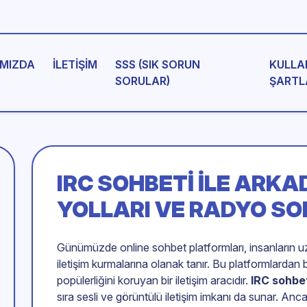
MIZDA
İLETIŞIM
SSS (SIK SORUN
KULLA
SORULAR)
ŞARTL
IRC SOHBETI
ILE ARKA
YOLLARI VE RADYO S
Günümüzde online sohbet platformları, insanların uz
iletişim kurmalarına olanak tanır. Bu platformlardan b
popülerliğini koruyan bir iletişim aracıdır.
IRC sohbe
sıra sesli ve görüntülü iletişim imkanı da sunar. An