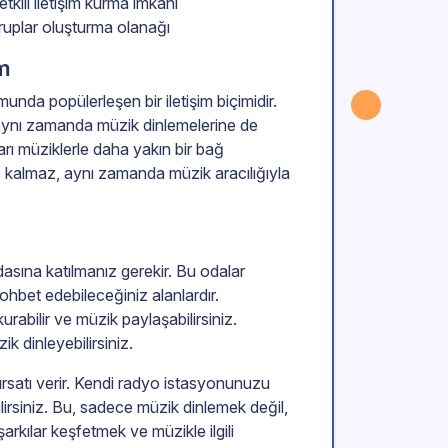
kili iletişim kurma imkanı
gruplar oluşturma olanağı
im
nda popülerleşen bir iletişim biçimidir.
n aynı zamanda müzik dinlemelerine de
kları müziklerle daha yakın bir bağ
 kalmaz, aynı zamanda müzik aracılığıyla
asına katılmanız gerekir. Bu odalar
ohbet edebileceğiniz alanlardır.
urabilir ve müzik paylaşabilirsiniz.
 dinleyebilirsiniz.
fırsatı verir. Kendi radyo istasyonunuzu
ilirsiniz. Bu, sadece müzik dinlemek değil,
rkılar keşfetmek ve müzikle ilgili