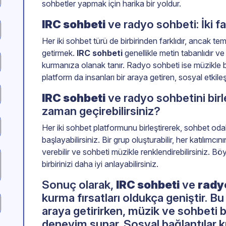
sohbetler yapmak için harika bir yoldur.
IRC sohbeti
ve radyo sohbeti: İki 
Her iki sohbet türü de birbirinden farklıdır, ancak tem
getirmek.
IRC sohbeti
genellikle metin tabanlıdır ve h
kurmanıza olanak tanır. Radyo sohbeti ise müzikle birli
platform da insanları bir araya getiren, sosyal etkileşi
IRC sohbeti
ve radyo sohbetini birle
zaman geçirebilirsiniz?
Her iki sohbet platformunu birleştirerek, sohbet o
başlayabilirsiniz. Bir grup oluşturabilir, her katılımcı
verebilir ve sohbeti müzikle renklendirebilirsiniz. B
birbirinizi daha iyi anlayabilirsiniz.
Sonuç olarak,
IRC sohbeti
ve
rady
kurma fırsatları oldukça geniştir. Bu 
araya getirirken, müzik ve sohbeti b
deneyim sunar. Sosyal bağlantılar ku