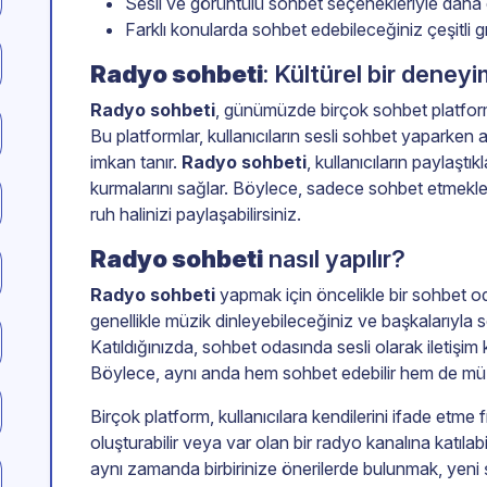
Sesli ve görüntülü sohbet seçenekleriyle daha et
Farklı konularda sohbet edebileceğiniz çeşitli 
Radyo sohbeti
: Kültürel bir deney
Radyo sohbeti
, günümüzde birçok sohbet platformu
Bu platformlar, kullanıcıların sesli sohbet yaparke
imkan tanır.
Radyo sohbeti
, kullanıcıların paylaştı
kurmalarını sağlar. Böylece, sadece sohbet etmekle
ruh halinizi paylaşabilirsiniz.
Radyo sohbeti
nasıl yapılır?
Radyo sohbeti
yapmak için öncelikle bir sohbet od
genellikle müzik dinleyebileceğiniz ve başkalarıyla s
Katıldığınızda, sohbet odasında sesli olarak iletişim k
Böylece, aynı anda hem sohbet edebilir hem de müzik
Birçok platform, kullanıcılara kendilerini ifade etme 
oluşturabilir veya var olan bir radyo kanalına katılab
aynı zamanda birbirinize önerilerde bulunmak, yeni şa