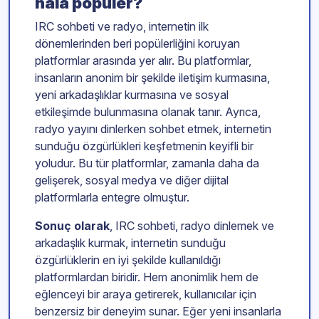
hala popüler?
IRC sohbeti ve radyo, internetin ilk
dönemlerinden beri popülerliğini koruyan
platformlar arasında yer alır. Bu platformlar,
insanların anonim bir şekilde iletişim kurmasına,
yeni arkadaşlıklar kurmasına ve sosyal
etkileşimde bulunmasına olanak tanır. Ayrıca,
radyo yayını dinlerken sohbet etmek, internetin
sunduğu özgürlükleri keşfetmenin keyifli bir
yoludur. Bu tür platformlar, zamanla daha da
gelişerek, sosyal medya ve diğer dijital
platformlarla entegre olmuştur.
Sonuç olarak
, IRC sohbeti, radyo dinlemek ve
arkadaşlık kurmak, internetin sunduğu
özgürlüklerin en iyi şekilde kullanıldığı
platformlardan biridir. Hem anonimlik hem de
eğlenceyi bir araya getirerek, kullanıcılar için
benzersiz bir deneyim sunar. Eğer yeni insanlarla