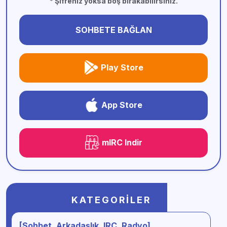
* Şifreniz yoksa boş bırakabilirsiniz.
SOHBETE BAĞLAN
Play Store
App Store
mIRC Indir
KATEGORILER
[Sohbet, Arkadaşlık, IRC, Radyo]