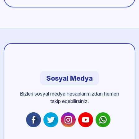
Sosyal Medya
Bizleri sosyal medya hesaplarımızdan hemen
takip edebilirsiniz.