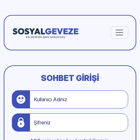
SOHBET GIRIŞI
Kullanıcı Adınız
Şifreniz