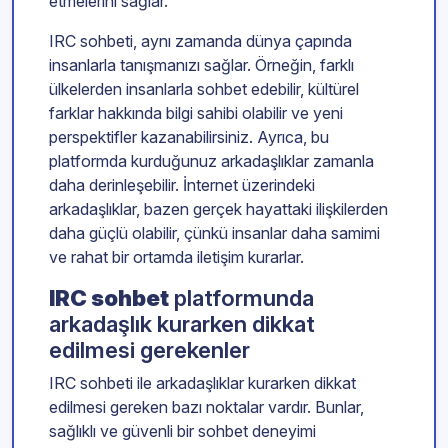
etmelerini sağlar.
IRC sohbeti, aynı zamanda dünya çapında
insanlarla tanışmanızı sağlar. Örneğin, farklı
ülkelerden insanlarla sohbet edebilir, kültürel
farklar hakkında bilgi sahibi olabilir ve yeni
perspektifler kazanabilirsiniz. Ayrıca, bu
platformda kurduğunuz arkadaşlıklar zamanla
daha derinleşebilir. İnternet üzerindeki
arkadaşlıklar, bazen gerçek hayattaki ilişkilerden
daha güçlü olabilir, çünkü insanlar daha samimi
ve rahat bir ortamda iletişim kurarlar.
IRC sohbet
platformunda
arkadaşlık kurarken dikkat
edilmesi gerekenler
IRC sohbeti ile arkadaşlıklar kurarken dikkat
edilmesi gereken bazı noktalar vardır. Bunlar,
sağlıklı ve güvenli bir sohbet deneyimi