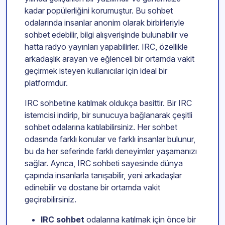
kadar popülerliğini korumuştur. Bu sohbet
odalarında insanlar anonim olarak birbirleriyle
sohbet edebilir, bilgi alışverişinde bulunabilir ve
hatta radyo yayınları yapabilirler. IRC, özellikle
arkadaşlık arayan ve eğlenceli bir ortamda vakit
geçirmek isteyen kullanıcılar için ideal bir
platformdur.
IRC sohbetine katılmak oldukça basittir. Bir IRC
istemcisi indirip, bir sunucuya bağlanarak çeşitli
sohbet odalarına katılabilirsiniz. Her sohbet
odasında farklı konular ve farklı insanlar bulunur,
bu da her seferinde farklı deneyimler yaşamanızı
sağlar. Ayrıca, IRC sohbeti sayesinde dünya
çapında insanlarla tanışabilir, yeni arkadaşlar
edinebilir ve dostane bir ortamda vakit
geçirebilirsiniz.
IRC sohbet
odalarına katılmak için önce bir