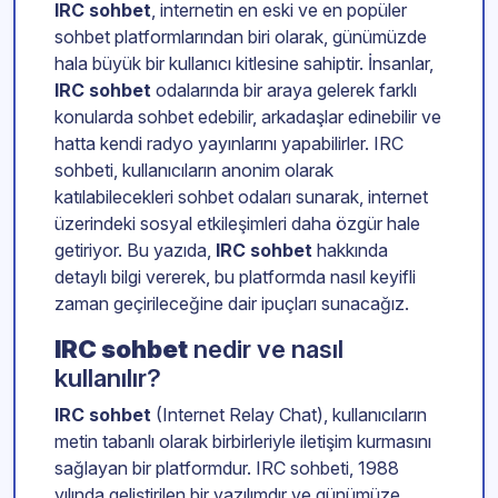
IRC sohbet
, internetin en eski ve en popüler
sohbet platformlarından biri olarak, günümüzde
hala büyük bir kullanıcı kitlesine sahiptir. İnsanlar,
IRC sohbet
odalarında bir araya gelerek farklı
konularda sohbet edebilir, arkadaşlar edinebilir ve
hatta kendi radyo yayınlarını yapabilirler. IRC
sohbeti, kullanıcıların anonim olarak
katılabilecekleri sohbet odaları sunarak, internet
üzerindeki sosyal etkileşimleri daha özgür hale
getiriyor. Bu yazıda,
IRC sohbet
hakkında
detaylı bilgi vererek, bu platformda nasıl keyifli
zaman geçirileceğine dair ipuçları sunacağız.
IRC sohbet
nedir ve nasıl
kullanılır?
IRC sohbet
(Internet Relay Chat), kullanıcıların
metin tabanlı olarak birbirleriyle iletişim kurmasını
sağlayan bir platformdur. IRC sohbeti, 1988
yılında geliştirilen bir yazılımdır ve günümüze