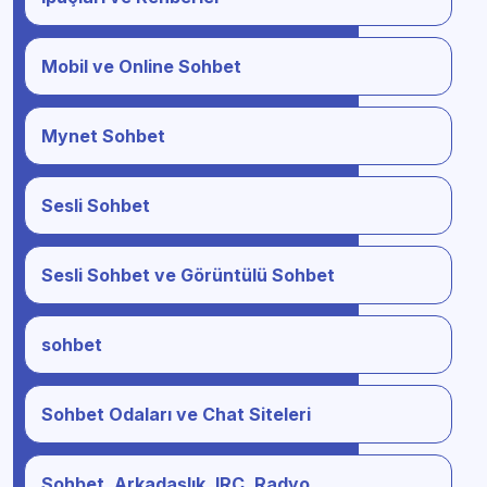
Mobil ve Online Sohbet
Mynet Sohbet
Sesli Sohbet
Sesli Sohbet ve Görüntülü Sohbet
sohbet
Sohbet Odaları ve Chat Siteleri
Sohbet, Arkadaşlık, IRC, Radyo