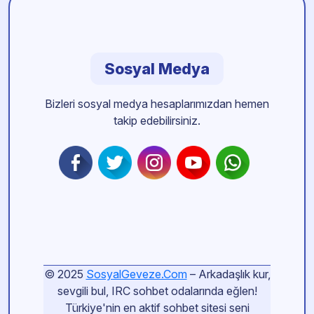
Sosyal Medya
Bizleri sosyal medya hesaplarımızdan hemen
takip edebilirsiniz.
© 2025
SosyalGeveze.Com
– Arkadaşlık kur,
sevgili bul, IRC sohbet odalarında eğlen!
Türkiye'nin en aktif sohbet sitesi seni