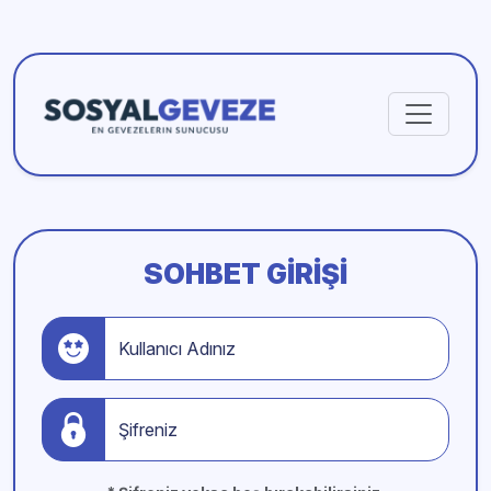
SOHBET GIRIŞI
Kullanıcı Adınız
Şifreniz