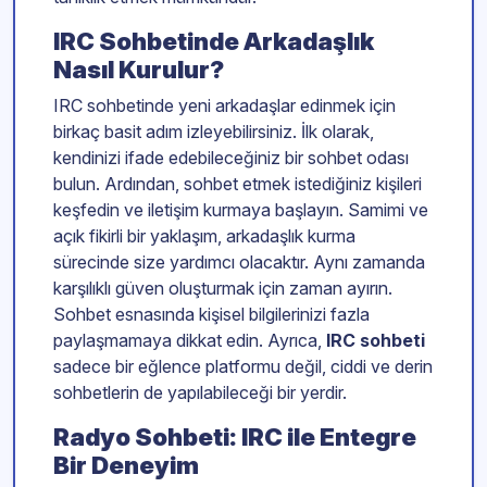
IRC Sohbetinde Arkadaşlık
Nasıl Kurulur?
IRC sohbetinde yeni arkadaşlar edinmek için
birkaç basit adım izleyebilirsiniz. İlk olarak,
kendinizi ifade edebileceğiniz bir sohbet odası
bulun. Ardından, sohbet etmek istediğiniz kişileri
keşfedin ve iletişim kurmaya başlayın. Samimi ve
açık fikirli bir yaklaşım, arkadaşlık kurma
sürecinde size yardımcı olacaktır. Aynı zamanda
karşılıklı güven oluşturmak için zaman ayırın.
Sohbet esnasında kişisel bilgilerinizi fazla
paylaşmamaya dikkat edin. Ayrıca,
IRC sohbeti
sadece bir eğlence platformu değil, ciddi ve derin
sohbetlerin de yapılabileceği bir yerdir.
Radyo Sohbeti: IRC ile Entegre
Bir Deneyim