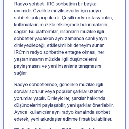
Radyo sohbeti, IRC sohbetinin bir başka
evrimidir. Özellikle müzikseverler için radyo
sohbeti çok popülerdir. Çeşitli radyo istasyonları,
kullanıcıların müzikle etkileşimde bulunmalarını
sağlar. Bu platformlar, insanların müzikle ilgili
sohbetler yaparken aynı zamanda canlı yayın
dinleyebileceği, etkileşimli bir deneyim sunar.
IRC’nin radyo sohbetine entegre olması, her
yaştan insanın müzikle ilgili düşüncelerini
paylaşmasını ve yeni insanlarla tanışmasını
sağlar.
Radyo sohbetlerinde, genellikle müzikle ilgili
sorular sorulur veya popüler şarkılar üzerine
yorumlar yapılır. Dinleyiciler, şarkılar hakkında
düşüncelerini paylaşabilir, yeni şarkılar önerilebilir.
Ayrıca, kullanıcılar aynı radyo kanalında sohbet
ederek, yeni arkadaşlar edinme fırsatı bulabilirler.