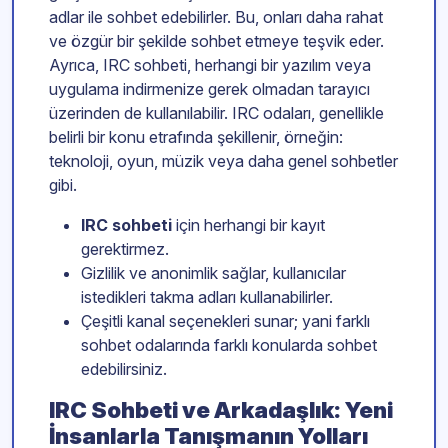
adlar ile sohbet edebilirler. Bu, onları daha rahat
ve özgür bir şekilde sohbet etmeye teşvik eder.
Ayrıca, IRC sohbeti, herhangi bir yazılım veya
uygulama indirmenize gerek olmadan tarayıcı
üzerinden de kullanılabilir. IRC odaları, genellikle
belirli bir konu etrafında şekillenir, örneğin:
teknoloji, oyun, müzik veya daha genel sohbetler
gibi.
IRC sohbeti
için herhangi bir kayıt
gerektirmez.
Gizlilik ve anonimlik sağlar, kullanıcılar
istedikleri takma adları kullanabilirler.
Çeşitli kanal seçenekleri sunar; yani farklı
sohbet odalarında farklı konularda sohbet
edebilirsiniz.
IRC Sohbeti ve Arkadaşlık: Yeni
İnsanlarla Tanışmanın Yolları