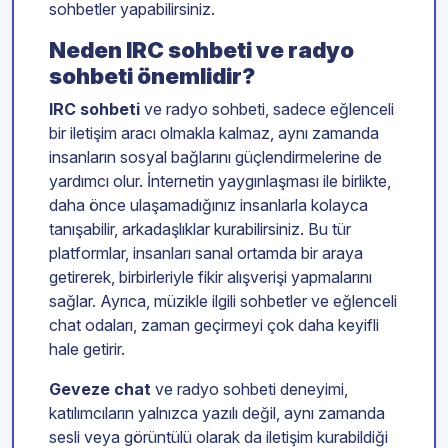
sohbetler yapabilirsiniz.
Neden IRC sohbeti ve radyo
sohbeti önemlidir?
IRC sohbeti
ve radyo sohbeti, sadece eğlenceli
bir iletişim aracı olmakla kalmaz, aynı zamanda
insanların sosyal bağlarını güçlendirmelerine de
yardımcı olur. İnternetin yaygınlaşması ile birlikte,
daha önce ulaşamadığınız insanlarla kolayca
tanışabilir, arkadaşlıklar kurabilirsiniz. Bu tür
platformlar, insanları sanal ortamda bir araya
getirerek, birbirleriyle fikir alışverişi yapmalarını
sağlar. Ayrıca, müzikle ilgili sohbetler ve eğlenceli
chat odaları, zaman geçirmeyi çok daha keyifli
hale getirir.
Geveze chat
ve radyo sohbeti deneyimi,
katılımcıların yalnızca yazılı değil, aynı zamanda
sesli veya görüntülü olarak da iletişim kurabildiği