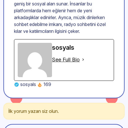
geniş bir sosyal alan sunar. İnsanlar bu
platformlarda hem eğlenir hem de yeni
arkadaşlıklar edinirler. Ayrıca, müzik dinlerken
sohbet edebilme imkanı, radyo sohbetini özel
kılar ve katılımcıların ilgisini çeker.
sosyals
See Full Bio
sosyals
169
İlk yorum yazan siz olun.