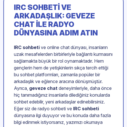
IRC SOHBETI VE
ARKADAŞLIK
: GEVEZE
CHAT ILE RADYO
DÜNYASINA ADIM ATIN
IRC sohbeti
ve online chat dünyası, insanların
uzak mesafelerden birbirleriyle bağlantı kurmasını
sağlamakta büyük bir rol oynamaktadır. Hem
gençlerin hem de yetişkinlerin sıkça tercih ettiği
bu sohbet platformları, zamanla popüler bir
arkadaşlık ve eğlence aracına dönüşmüştür.
Ayrıca,
geveze chat
deneyimleriyle, daha önce
hiç tanımadığınız insanlarla dilediğiniz konularda
sohbet edebilir, yeni arkadaşlar edinebilirsiniz.
Eğer siz de radyo sohbeti ve
IRC sohbeti
dünyasına ilgi duyuyor ve bu konuda daha fazla
bilgi edinmek istiyorsanız, yazımızı okumaya