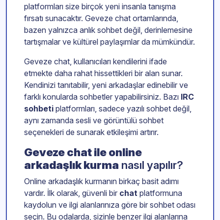
platformları size birçok yeni insanla tanışma
fırsatı sunacaktır. Geveze chat ortamlarında,
bazen yalnızca anlık sohbet değil, derinlemesine
tartışmalar ve kültürel paylaşımlar da mümkündür.
Geveze chat, kullanıcıları kendilerini ifade
etmekte daha rahat hissettikleri bir alan sunar.
Kendinizi tanıtabilir, yeni arkadaşlar edinebilir ve
farklı konularda sohbetler yapabilirsiniz. Bazı
IRC
sohbeti
platformları, sadece yazılı sohbet değil,
aynı zamanda sesli ve görüntülü sohbet
seçenekleri de sunarak etkileşimi artırır.
Geveze chat ile online
arkadaşlık kurma
nasıl yapılır?
Online arkadaşlık kurmanın birkaç basit adımı
vardır. İlk olarak, güvenli bir
chat
platformuna
kaydolun ve ilgi alanlarınıza göre bir sohbet odası
seçin. Bu odalarda, sizinle benzer ilgi alanlarına