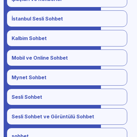
İstanbul Sesli Sohbet
Kalbim Sohbet
Mobil ve Online Sohbet
Mynet Sohbet
Sesli Sohbet
Sesli Sohbet ve Görüntülü Sohbet
sohbet