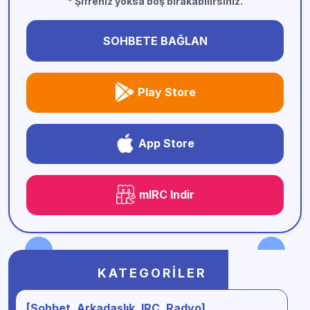
* Şifreniz yoksa boş bırakabilirsiniz.
SOHBETE BAĞLAN
Play Store
App Store
mIRC Indir
KATEGORILER
[Sohbet, Arkadaşlık, IRC, Radyo]