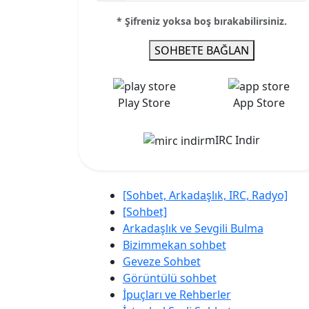
* Şifreniz yoksa boş bırakabilirsiniz.
SOHBETE BAĞLAN
Play Store
App Store
mIRC Indir
[Sohbet, Arkadaşlık, IRC, Radyo]
[Sohbet]
Arkadaşlık ve Sevgili Bulma
Bizimmekan sohbet
Geveze Sohbet
Görüntülü sohbet
İpuçları ve Rehberler