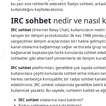
bu yazı size rehberlik edecektir. Radyo sohbeti, arka
kullanıldığını keşfedeceksiniz.
IRC sohbet
nedir ve nasıl k
IRC sohbet
(Internet Relay Chat), kullanıcıların meti
tanıyan bir iletişim protokolüdür. İlk kez 1988 yılında 
vazgeçilmez iletişim araçlarından biri haline gelmiştir. 
kanal odalarına bağlanmayı sağlar ve burada grup sohbet
bağlanarak başkalarıyla farklı konularda sohbet edebi
sohbetler gibi alternatif yöntemlerle de iletişim kurabil
IRC sohbet
platformları, genellikle çok sayıda sohbet 
kullanıcılara çeşitli konularda sohbet etme imkanı tan
herkes serbestçe konuşabilir, bir radyo sohbet kanal
edebilirsiniz. IRC sohbet odalarında genellikle belirli k
kullanmak yasaktır. Bu sayede, sohbetin kaliteli ve eğle
IRC sohbet
odalarına nasıl katılırım?
Radyo sohbetine nasıl katılabilirim?