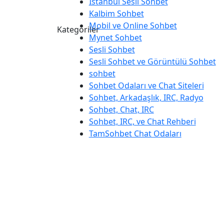
İstanbul Sesli Sohbet
Kalbim Sohbet
Mobil ve Online Sohbet
Kategoriler
Mynet Sohbet
Sesli Sohbet
Sesli Sohbet ve Görüntülü Sohbet
sohbet
Sohbet Odaları ve Chat Siteleri
Sohbet, Arkadaşlık, IRC, Radyo
Sohbet, Chat, IRC
Sohbet, IRC, ve Chat Rehberi
TamSohbet Chat Odaları