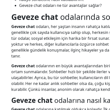
Geveze chat odaları ne tür avantajlar sağlar?
Geveze chat
odalarında so
Geveze chat
odaları, her yaştan insanın rahatça katıla
genellikle çok sayıda kullanıcıya sahip olup, herkesin 
tür odalar, sosyal etkileşim için harika bir fırsat suna
yoktur ve herkes, diğer kullanıcılarla özgürce sohbet 
genellikle gündelik konuşmalar, ilginç hikayeler ya d
tanır.
Geveze chat
odalarının en büyük avantajlarından biri
ortam sunmalarıdır. Sohbetler hızlı bir şekilde ilerler ve 
ulaşabilirler. Ayrıca, bu tür sohbetler, kullanıcıların di
olabilir. Her ne kadar anlık sohbetler olsa da, çoğu k
kurabilir. Çünkü insanlar, anonim olarak rahatça kendil
Geveze chat
odalarına nasıl ka
Geveze chat
odalarına katılmak oldukça kolaydır. İlk o