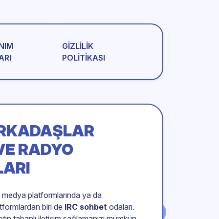
NIM
GIZLILIK
ARI
POLITIKASI
ARKADAŞLAR
 VE RADYO
LARI
al medya platformlarında ya da
atformlardan biri de
IRC sohbet
odaları.
etin tabanlı iletişim sağlamanızı mümkün