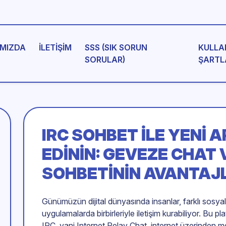
MIZDA
İLETIŞIM
SSS (SIK SORUN
KULLA
SORULAR)
ŞARTL
IRC SOHBET
ILE YENI 
EDININ: GEVEZE CHAT
SOHBETININ AVANTAJ
Günümüzün dijital dünyasında insanlar, farklı sosy
uygulamalarda birbirleriyle iletişim kurabiliyor. Bu pl
IRC, yani Internet Relay Chat, internet üzerinden m