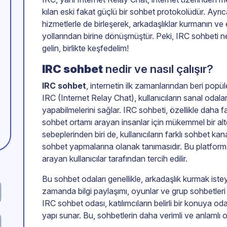
kılan eski fakat güçlü bir sohbet protokolüdür. Ayrı
hizmetlerle de birleşerek, arkadaşlıklar kurmanın ve
yollarından birine dönüşmüştür. Peki, IRC sohbeti ned
gelin, birlikte keşfedelim!
IRC sohbet
nedir ve nasıl çalışır?
IRC sohbet
, internetin ilk zamanlarından beri popül
IRC (Internet Relay Chat), kullanıcıların sanal odalar
yapabilmelerini sağlar. IRC sohbeti, özellikle daha fa
sohbet ortamı arayan insanlar için mükemmel bir alte
sebeplerinden biri de, kullanıcıların farklı sohbet ka
sohbet yapmalarına olanak tanımasıdır. Bu platform
arayan kullanıcılar tarafından tercih edilir.
Bu sohbet odaları genellikle, arkadaşlık kurmak istey
zamanda bilgi paylaşımı, oyunlar ve grup sohbetleri gib
IRC sohbet odası, katılımcıların belirli bir konuya o
yapı sunar. Bu, sohbetlerin daha verimli ve anlamlı o