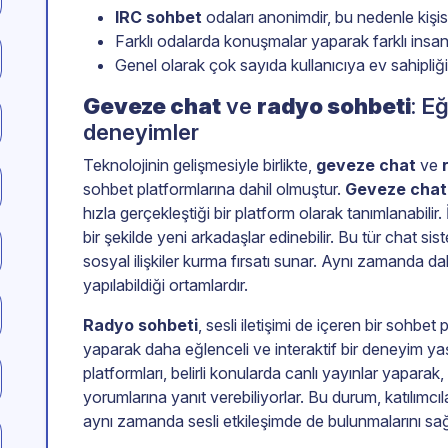
IRC sohbet
odaları anonimdir, bu nedenle kişise
Farklı odalarda konuşmalar yaparak farklı insanla
Genel olarak çok sayıda kullanıcıya ev sahipliği
Geveze chat
ve
radyo sohbeti
: E
deneyimler
Teknolojinin gelişmesiyle birlikte,
geveze chat
ve
sohbet platformlarına dahil olmuştur.
Geveze chat
hızla gerçekleştiği bir platform olarak tanımlanabilir.
bir şekilde yeni arkadaşlar edinebilir. Bu tür chat sis
sosyal ilişkiler kurma fırsatı sunar. Aynı zamanda 
yapılabildiği ortamlardır.
Radyo sohbeti
, sesli iletişimi de içeren bir sohbet
yaparak daha eğlenceli ve interaktif bir deneyim yaş
platformları, belirli konularda canlı yayınlar yaparak,
yorumlarına yanıt verebiliyorlar. Bu durum, katılımc
aynı zamanda sesli etkileşimde de bulunmalarını sağ