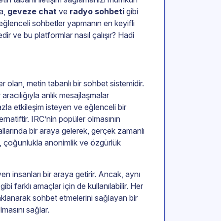
ca,
geveze chat
ve
radyo sohbeti
gibi
 eğlenceli sohbetler yapmanın en keyifli
ir ve bu platformlar nasıl çalışır? Hadi
er olan, metin tabanlı bir sohbet sistemidir.
 aracılığıyla anlık mesajlaşmalar
zla etkileşim isteyen ve eğlenceli bir
rnatiftir. IRC’nin popüler olmasının
nallarında bir araya gelerek, gerçek zamanlı
, çoğunlukla anonimlik ve özgürlük
en insanları bir araya getirir. Ancak, aynı
i farklı amaçlar için de kullanılabilir. Her
daklanarak sohbet etmelerini sağlayan bir
lmasını sağlar.