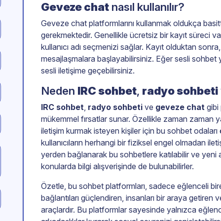
Geveze chat
nasıl kullanılır?
Geveze chat platformlarını kullanmak oldukça basitt
gerekmektedir. Genellikle ücretsiz bir kayıt süreci vard
kullanıcı adı seçmenizi sağlar. Kayıt olduktan sonra,
mesajlaşmalara başlayabilirsiniz. Eğer sesli sohbe
sesli iletişime geçebilirsiniz.
Neden
IRC sohbet
,
radyo sohbeti
IRC sohbet
,
radyo sohbeti
ve
geveze chat
gibi
mükemmel fırsatlar sunar. Özellikle zaman zaman yal
iletişim kurmak isteyen kişiler için bu sohbet odaları
kullanıcıların herhangi bir fiziksel engel olmadan ileti
yerden bağlanarak bu sohbetlere katılabilir ve yeni a
konularda bilgi alışverişinde de bulunabilirler.
Özetle, bu sohbet platformları, sadece eğlenceli bir
bağlantıları güçlendiren, insanları bir araya getiren 
araçlardır. Bu platformlar sayesinde yalnızca eğlenc