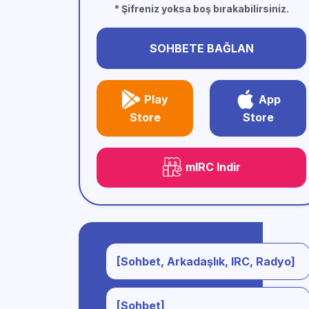
* Şifreniz yoksa boş bırakabilirsiniz.
SOHBETE BAĞLAN
Play
App
Store
Store
mIRC Indir
[Sohbet, Arkadaşlık, IRC, Radyo]
[Sohbet]