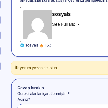
arkadaşlıklar kurarak sosyal çevrenizi genişletebilirs
sosyals
See Full Bio
sosyals
163
İlk yorum yazan siz olun.
Cevap bırakın
Gerekli alanlar işaretlenmiştir.
*
Adınız*