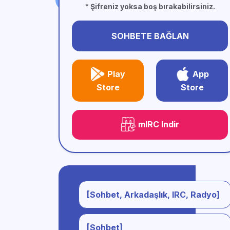
* Şifreniz yoksa boş bırakabilirsiniz.
SOHBETE BAĞLAN
Play
App
Store
Store
mIRC Indir
[Sohbet, Arkadaşlık, IRC, Radyo]
[Sohbet]