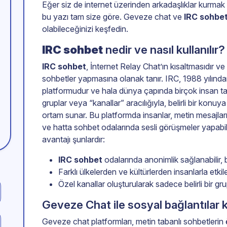
Eğer siz de internet üzerinden arkadaşlıklar kurmak 
bu yazı tam size göre. Geveze chat ve
IRC sohbe
olabileceğinizi keşfedin.
IRC sohbet
nedir ve nasıl kullanılır?
IRC sohbet
, İnternet Relay Chat’ın kısaltmasıdır ve
sohbetler yapmasına olanak tanır. IRC, 1988 yılında
platformudur ve hala dünya çapında birçok insan tara
gruplar veya “kanallar” aracılığıyla, belirli bir konuya 
ortam sunar. Bu platformda insanlar, metin mesajları
ve hatta sohbet odalarında sesli görüşmeler yapabili
avantajı şunlardır:
IRC sohbet
odalarında anonimlik sağlanabilir, 
Farklı ülkelerden ve kültürlerden insanlarla etki
Özel kanallar oluşturularak sadece belirli bir grup
Geveze Chat ile sosyal bağlantılar 
Geveze chat platformları, metin tabanlı sohbetlerin 