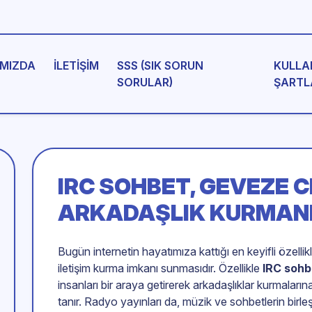
MIZDA
İLETIŞIM
SSS (SIK SORUN
KULLA
SORULAR)
ŞARTL
IRC SOHBET
, GEVEZE 
ARKADAŞLIK KURMANI
Bugün internetin hayatımıza kattığı en keyifli özellik
iletişim kurma imkanı sunmasıdır. Özellikle
IRC sohb
insanları bir araya getirerek arkadaşlıklar kurmalar
tanır. Radyo yayınları da, müzik ve sohbetlerin birleş