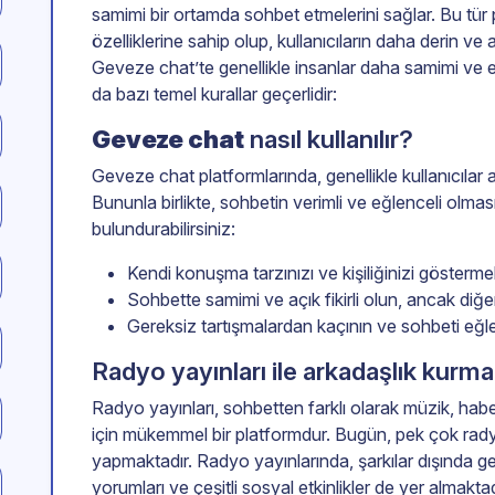
samimi bir ortamda sohbet etmelerini sağlar. Bu tür p
özelliklerine sahip olup, kullanıcıların daha derin ve
Geveze chat’te genellikle insanlar daha samimi ve 
da bazı temel kurallar geçerlidir:
Geveze chat
nasıl kullanılır?
Geveze chat platformlarında, genellikle kullanıcılar a
Bununla birlikte, sohbetin verimli ve eğlenceli olmas
bulundurabilirsiniz:
Kendi konuşma tarzınızı ve kişiliğinizi gösterm
Sohbette samimi ve açık fikirli olun, ancak diğer
Gereksiz tartışmalardan kaçının ve sohbeti eğle
Radyo yayınları ile arkadaşlık kurma
Radyo yayınları, sohbetten farklı olarak müzik, haber 
için mükemmel bir platformdur. Bugün, pek çok rad
yapmaktadır. Radyo yayınlarında, şarkılar dışında gen
yorumları ve çeşitli sosyal etkinlikler de yer almakt