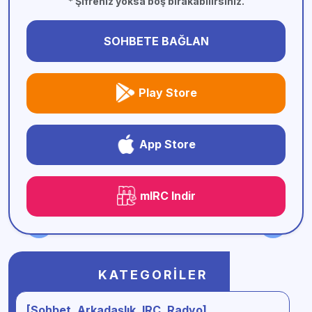
* Şifreniz yoksa boş bırakabilirsiniz.
SOHBETE BAĞLAN
Play Store
App Store
mIRC Indir
KATEGORILER
[Sohbet, Arkadaşlık, IRC, Radyo]