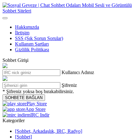
Hakkımızda
İletişim
SSS (Sık Sorun Sorular)
Kullanım Şartları
Gizlilik Politikası
Sohbet Girişi
Kullanıcı Adınız
Şifreniz
* Şifreniz yoksa boş bırakabilirsiniz.
SOHBETE BAĞLAN
Play Store
App Store
mIRC Indir
Kategoriler
[Sohbet, Arkadaşlık, IRC, Radyo]
[Sohbet]