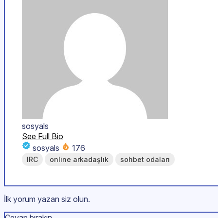
sosyals
See Full Bio
sosyals
176
IRC
online arkadaşlık
sohbet odaları
İlk yorum yazan siz olun.
Cevap bırakın