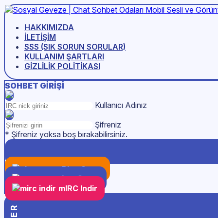
HAKKIMIZDA
İLETIŞIM
SSS (SIK SORUN SORULAR)
KULLANIM ŞARTLARI
GIZLILIK POLITIKASI
SOHBET GIRIŞI
Kullanıcı Adınız
Şifreniz
* Şifreniz yoksa boş bırakabilirsiniz.
Play Store
App Store
mIRC Indir