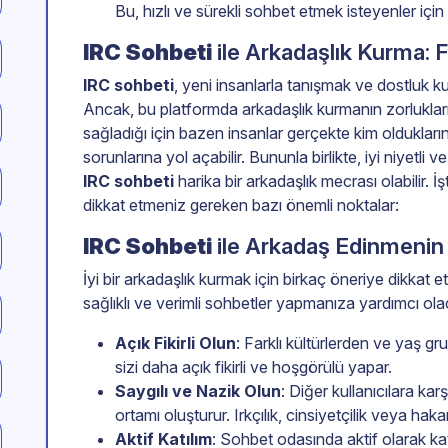
Bu, hızlı ve sürekli sohbet etmek isteyenler için
IRC Sohbeti
ile Arkadaşlık Kurma: F
IRC sohbeti
, yeni insanlarla tanışmak ve dostluk ku
Ancak, bu platformda arkadaşlık kurmanın zorluklar
sağladığı için bazen insanlar gerçekte kim oldukları
sorunlarına yol açabilir. Bununla birlikte, iyi niyetli 
IRC sohbeti
harika bir arkadaşlık mecrası olabilir. 
dikkat etmeniz gereken bazı önemli noktalar:
IRC Sohbeti
ile Arkadaş Edinmenin 
İyi bir arkadaşlık kurmak için birkaç öneriye dikkat 
sağlıklı ve verimli sohbetler yapmanıza yardımcı olac
Açık Fikirli Olun
: Farklı kültürlerden ve yaş g
sizi daha açık fikirli ve hoşgörülü yapar.
Saygılı ve Nazik Olun
: Diğer kullanıcılara kar
ortamı oluşturur. Irkçılık, cinsiyetçilik veya ha
Aktif Katılım
: Sohbet odasında aktif olarak ka