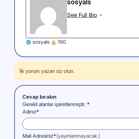
sosyals
See Full Bio
sosyals
160
İlk yorum yazan siz olun.
Cevap bırakın
Gerekli alanlar işaretlenmiştir.
*
Adınız*
Mail Adresiniz*
(yayınlanmayacak.)