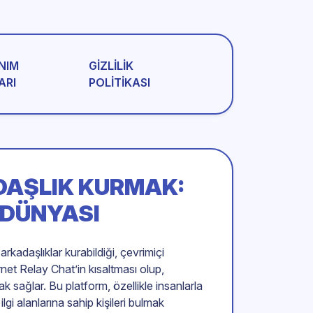
NIM
GIZLILIK
ARI
POLITIKASI
DAŞLIK KURMAK:
 DÜNYASI
kadaşlıklar kurabildiği, çevrimiçi
rnet Relay Chat’in kısaltması olup,
nak sağlar. Bu platform, özellikle insanlarla
i alanlarına sahip kişileri bulmak