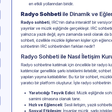
en etkili yollarından biridir.
Radyo Sohbeti
ile Dinamik ve Eğle
Radyo sohbeti
, IRC’nin daha interaktif bir versiyo
yayınlar ve müzik eşliğinde gerçekleşir. IRC sohbet
yalnızca yazılı değil, aynı zamanda sesli olarak da birb
sohbeti, özellikle müzikle ilgilenen kişiler için eğlenc
sohbetinin IRC sohbetinden farkları nedir?
Radyo Sohbeti ile Nasıl İletişim Kur
Radyo sohbetine katılmak için öncelikle bir radyo k
katılımcılar genellikle şarkı isteklerini iletebilir, so
yapılan yayına katılabilirler. Bu tür bir sohbet, müzik
yaratıcı bir platform oluşturur. İşte radyo sohbetinin 
Yaratıcılığı Teşvik Edici
: Müzik eşliğinde soh
samimi olmasına olanak tanır.
Hızlı ve Eğlenceli
: Sesli iletişim, yazılı sohbet
Sosyal Etkileşim
: İnsanlar müzik, şarkı istek