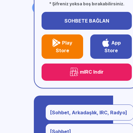
* Şifreniz yoksa boş bırakabilirsiniz.
SOHBETE BAĞLAN
Play
App
Store
Store
mIRC Indir
[Sohbet, Arkadaşlık, IRC, Radyo]
[Sohbet]