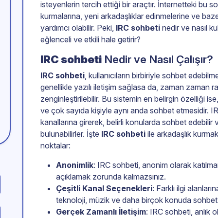
isteyenlerin tercih ettiği bir araçtır. İnternetteki bu 
kurmalarına, yeni arkadaşlıklar edinmelerine ve baze
yardımcı olabilir. Peki,
IRC sohbeti
nedir ve nasıl kul
eğlenceli ve etkili hale getirir?
IRC sohbeti
Nedir ve Nasıl Çalışır?
IRC sohbeti
, kullanıcıların birbiriyle sohbet edebilm
genellikle yazılı iletişim sağlasa da, zaman zaman ra
zenginleştirilebilir. Bu sistemin en belirgin özelliği is
ve çok sayıda kişiyle aynı anda sohbet etmesidir. IRC’
kanallarına girerek, belirli konularda sohbet edebilir ve
bulunabilirler. İşte
IRC sohbeti
ile arkadaşlık kurmak
noktalar:
Anonimlik
: IRC sohbeti, anonim olarak katılman
açıklamak zorunda kalmazsınız.
Çeşitli Kanal Seçenekleri
: Farklı ilgi alanlar
teknoloji, müzik ve daha birçok konuda sohbet e
Gerçek Zamanlı İletişim
: IRC sohbeti, anlık o