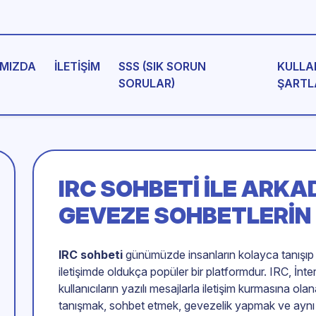
MIZDA
İLETIŞIM
SSS (SIK SORUN
KULLA
SORULAR)
ŞARTL
IRC SOHBETI
ILE ARKA
GEVEZE SOHBETLERIN
IRC sohbeti
günümüzde insanların kolayca tanışıp ar
iletişimde oldukça popüler bir platformdur. IRC, İnte
kullanıcıların yazılı mesajlarla iletişim kurmasına ola
tanışmak, sohbet etmek, gevezelik yapmak ve aynı ilg