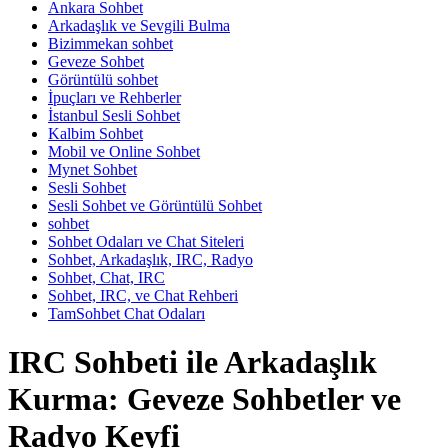
Ankara Sohbet
Arkadaşlık ve Sevgili Bulma
Bizimmekan sohbet
Geveze Sohbet
Görüntülü sohbet
İpuçları ve Rehberler
İstanbul Sesli Sohbet
Kalbim Sohbet
Mobil ve Online Sohbet
Mynet Sohbet
Sesli Sohbet
Sesli Sohbet ve Görüntülü Sohbet
sohbet
Sohbet Odaları ve Chat Siteleri
Sohbet, Arkadaşlık, IRC, Radyo
Sohbet, Chat, IRC
Sohbet, IRC, ve Chat Rehberi
TamSohbet Chat Odaları
IRC Sohbeti ile Arkadaşlık
Kurma: Geveze Sohbetler ve
Radyo Keyfi