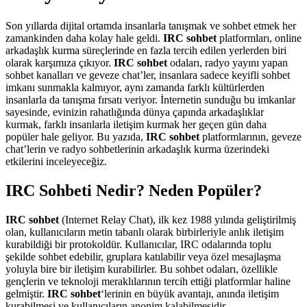
Son yıllarda dijital ortamda insanlarla tanışmak ve sohbet etmek her
zamankinden daha kolay hale geldi.
IRC sohbet
platformları, online
arkadaşlık kurma süreçlerinde en fazla tercih edilen yerlerden biri
olarak karşımıza çıkıyor.
IRC sohbet
odaları, radyo yayını yapan
sohbet kanalları ve geveze chat’ler, insanlara sadece keyifli sohbet
imkanı sunmakla kalmıyor, aynı zamanda farklı kültürlerden
insanlarla da tanışma fırsatı veriyor. İnternetin sunduğu bu imkanlar
sayesinde, evinizin rahatlığında dünya çapında arkadaşlıklar
kurmak, farklı insanlarla iletişim kurmak her geçen gün daha
popüler hale geliyor. Bu yazıda,
IRC sohbet
platformlarının, geveze
chat’lerin ve radyo sohbetlerinin arkadaşlık kurma üzerindeki
etkilerini inceleyeceğiz.
IRC Sohbeti Nedir? Neden Popüler?
IRC sohbet
(Internet Relay Chat), ilk kez 1988 yılında geliştirilmiş
olan, kullanıcıların metin tabanlı olarak birbirleriyle anlık iletişim
kurabildiği bir protokoldür. Kullanıcılar, IRC odalarında toplu
şekilde sohbet edebilir, gruplara katılabilir veya özel mesajlaşma
yoluyla bire bir iletişim kurabilirler. Bu sohbet odaları, özellikle
gençlerin ve teknoloji meraklılarının tercih ettiği platformlar haline
gelmiştir.
IRC sohbet
‘lerinin en büyük avantajı, anında iletişim
kurabilmesi ve kullanıcıların anonim kalabilmesidir.