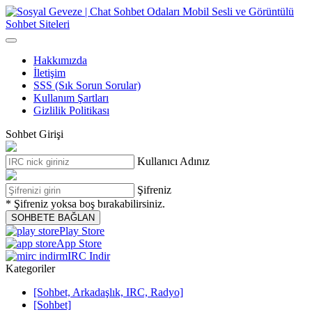
Hakkımızda
İletişim
SSS (Sık Sorun Sorular)
Kullanım Şartları
Gizlilik Politikası
Sohbet Girişi
Kullanıcı Adınız
Şifreniz
* Şifreniz yoksa boş bırakabilirsiniz.
SOHBETE BAĞLAN
Play Store
App Store
mIRC Indir
Kategoriler
[Sohbet, Arkadaşlık, IRC, Radyo]
[Sohbet]