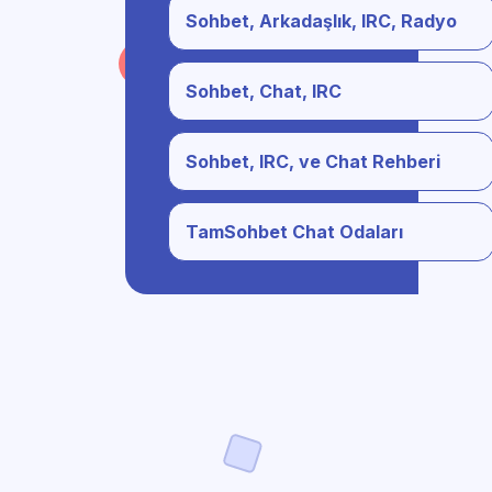
Sohbet, Arkadaşlık, IRC, Radyo
Sohbet, Chat, IRC
Sohbet, IRC, ve Chat Rehberi
TamSohbet Chat Odaları