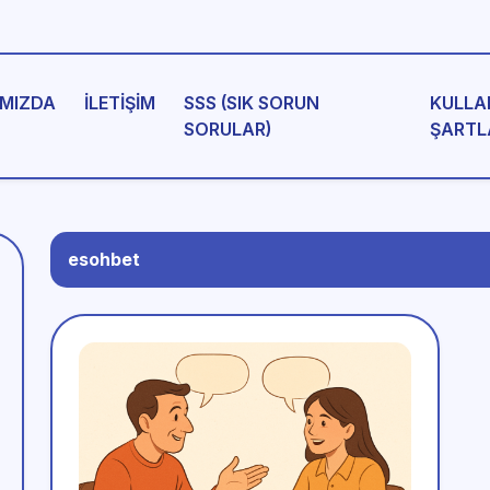
MIZDA
İLETIŞIM
SSS (SIK SORUN
KULLA
SORULAR)
ŞARTL
esohbet