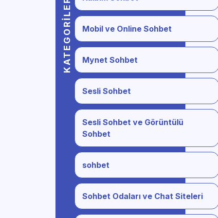
KATEGORILER
Mobil ve Online Sohbet
Mynet Sohbet
Sesli Sohbet
Sesli Sohbet ve Görüntülü
Sohbet
sohbet
Sohbet Odaları ve Chat Siteleri