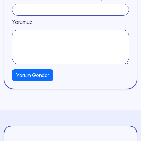
Yorumuz: