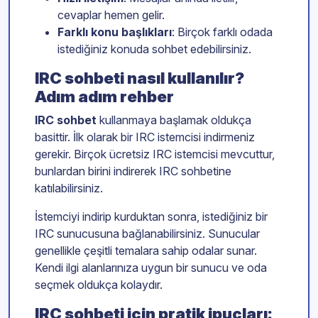
cevaplar hemen gelir.
Farklı konu başlıkları
: Birçok farklı odada
istediğiniz konuda sohbet edebilirsiniz.
IRC sohbeti nasıl kullanılır?
Adım adım rehber
IRC sohbet
kullanmaya başlamak oldukça
basittir. İlk olarak bir IRC istemcisi indirmeniz
gerekir. Birçok ücretsiz IRC istemcisi mevcuttur,
bunlardan birini indirerek IRC sohbetine
katılabilirsiniz.
İstemciyi indirip kurduktan sonra, istediğiniz bir
IRC sunucusuna bağlanabilirsiniz. Sunucular
genellikle çeşitli temalara sahip odalar sunar.
Kendi ilgi alanlarınıza uygun bir sunucu ve oda
seçmek oldukça kolaydır.
IRC sohbeti için pratik ipuçları: