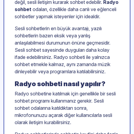
değil, sesli iletişim kurarak sohbet edebilir.
Radyo
sohbet
odaları, özellikle daha canlı ve eğlenceli
sohbetler yapmak isteyenler için idealdir.
Sesli sohbetlerin en büyük avantajı, yazılı
sohbetlerin bazen eksik veya yanlış
anlaşılabilmesi durumunun önüne geçmesidir.
Sesli sohbet sayesinde duyguları daha kolay
ifade edebilirsiniz. Radyo sohbeti ile yalnızca
sohbet etmekle kalmaz, aynı zamanda müzik
dinleyebilir veya programlara katılabilirsiniz.
Radyo sohbeti nasıl yapılır?
Radyo sohbetine katılmak için genellikle bir sesli
sohbet programı kullanmanız gerekir. Sesli
sohbet odalarına katıldıktan sonra,
mikrofonunuzu açarak diğer kullanıcılarla sesli
olarak iletişim kurabilirsiniz.