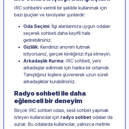
IRC sohbetini verimli bir şekilde kullanmak için
bazı ipuçları ve tavsiyeler şunlardır:
Oda Seçimi
: İlgi alanlarınıza uygun odaları
seçerek sohbeti daha keyifli hale
getirebilirsiniz.
Gizlilik
: Kendinizi anonim tutmak
istiyorsanız, gerçek kimliğinizi ifşa etmeyin.
Arkadaşlık Kurma
: IRC sohbeti, yeni
arkadaşlar edinmek için harika bir ortamdır.
Tanıştığınız kişilere güvenerek uzun süreli
arkadaşlıklar kurabilirsiniz.
Radyo sohbeti ile daha
eğlenceli bir deneyim
Birçok IRC sohbet odası, sesli sohbet yapmak
isteyen kullanıcılar için
radyo sohbet
odaları da
sunar. Bu odalarda kullanıcılar, yalnızca metinle