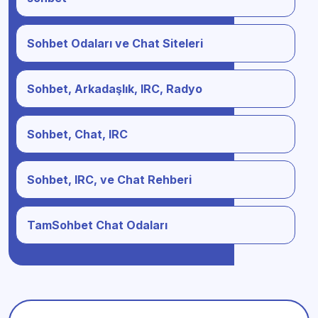
Sohbet Odaları ve Chat Siteleri
Sohbet, Arkadaşlık, IRC, Radyo
Sohbet, Chat, IRC
Sohbet, IRC, ve Chat Rehberi
TamSohbet Chat Odaları