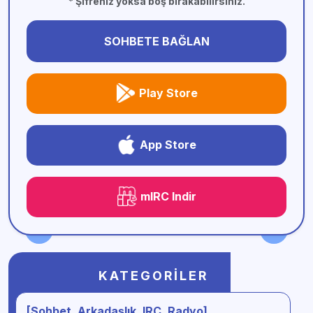
* Şifreniz yoksa boş bırakabilirsiniz.
SOHBETE BAĞLAN
Play Store
App Store
mIRC Indir
KATEGORILER
[Sohbet, Arkadaşlık, IRC, Radyo]