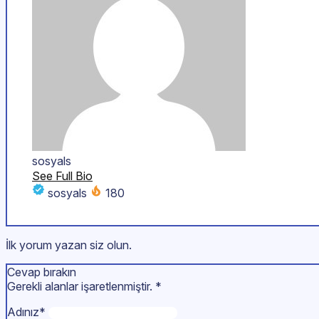
sosyals
See Full Bio
sosyals
180
İlk yorum yazan siz olun.
Cevap bırakın
Gerekli alanlar işaretlenmiştir.
*
Adınız*