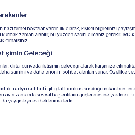
erekenler
 bazı temel noktalar vardır. İlk olarak, kişisel bilgilerinizi pay
ki kurmak zaman alabilir, bu yüzden sabırlı olmanız gerekir.
IRC 
ık olmalısınız.
İletişimin Geleceği
mlar, dijital dünyada iletişimin geleceği olarak karşımıza çıkmak
ha samimi ve daha anonim sohbet alanları sunar. Özellikle sesli i
bet
ile
radyo sohbeti
gibi platformların sunduğu imkanların, ins
rken aynı zamanda sosyal bağlantıların güçlenmesine yardımcı olur.
a da yaygınlaşması beklenmektedir.