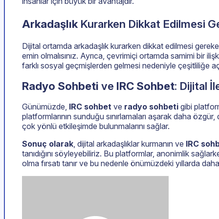
insanlar için büyük bir avantajdır.
Arkadaşlık
Kurarken Dikkat Edilmesi G
Dijital ortamda arkadaşlık kurarken dikkat edilmesi gereken
emin olmalısınız. Ayrıca, çevrimiçi ortamda samimi bir iliş
farklı sosyal geçmişlerden gelmesi nedeniyle çeşitliliğe aç
Radyo Sohbeti
ve
IRC Sohbet
: Dijital 
Günümüzde,
IRC sohbet
ve
radyo sohbeti
gibi platfor
platformlarının sunduğu sınırlamaları aşarak daha özgür, da
çok yönlü etkileşimde bulunmalarını sağlar.
Sonuç olarak
, dijital arkadaşlıklar kurmanın ve
IRC soh
tanıdığını söyleyebiliriz. Bu platformlar, anonimlik sağla
olma fırsatı tanır ve bu nedenle önümüzdeki yıllarda dah