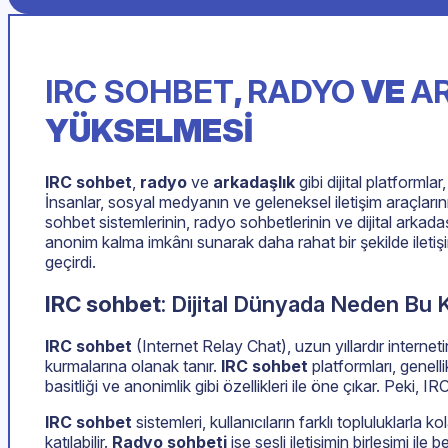
IRC SOHBET
,
RADYO
VE
A
YÜKSELMESI
IRC sohbet
,
radyo
ve
arkadaşlık
gibi dijital platformla
İnsanlar, sosyal medyanın ve geleneksel iletişim araçları
sohbet sistemlerinin, radyo sohbetlerinin ve dijital arkadaş
anonim kalma imkânı sunarak daha rahat bir şekilde iletişi
geçirdi.
IRC sohbet
: Dijital Dünyada Neden Bu
IRC sohbet
(Internet Relay Chat), uzun yıllardır internetin
kurmalarına olanak tanır.
IRC sohbet
platformları, genelli
basitliği ve anonimlik gibi özellikleri ile öne çıkar. Peki,
IRC sohbet
sistemleri, kullanıcıların farklı topluluklarla 
katılabilir.
Radyo sohbeti
ise sesli iletişimin birleşimi i