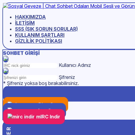
HAKKIMIZDA
İLETIŞIM
SSS (SIK SORUN SORULAR)
KULLANIM ŞARTLARI
GIZLILIK POLITIKASI
SOHBET GIRIŞI
Kullanıcı Adınız
Şifreniz
* Şifreniz yoksa boş bırakabilirsiniz.
Play Store
App Store
mIRC Indir