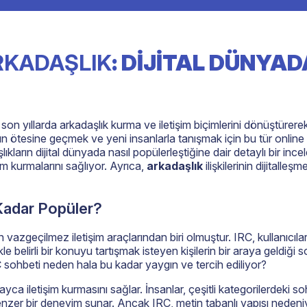
RKADAŞLIK
: DIJITAL DÜNYA
r, son yıllarda arkadaşlık kurma ve iletişim biçimlerini dönüştürere
nın ötesine geçmek ve yeni insanlarla tanışmak için bu tür onlin
lıkların dijital dünyada nasıl popülerleştiğine dair detaylı bir in
m kurmalarını sağlıyor. Ayrıca,
arkadaşlık
ilişkilerinin dijitalle
 Kadar Popüler?
 vazgeçilmez iletişim araçlarından biri olmuştur. IRC, kullanıcıları
kle belirli bir konuyu tartışmak isteyen kişilerin bir araya geldiği
 IRC sohbeti neden hala bu kadar yaygın ve tercih ediliyor?
kolayca iletişim kurmasını sağlar. İnsanlar, çeşitli kategorilerdeki 
le benzer bir deneyim sunar. Ancak IRC, metin tabanlı yapısı neden