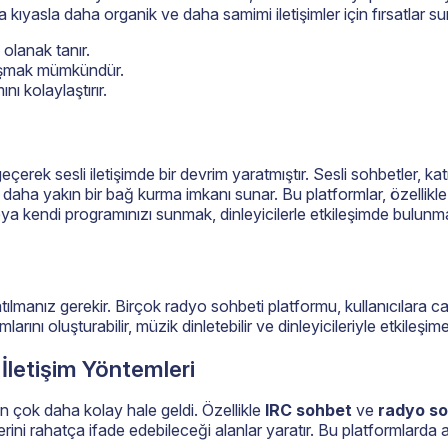
 kıyasla daha organik ve daha samimi iletişimler için fırsatlar su
 olanak tanır.
anışmak mümkündür.
mını kolaylaştırır.
eçerek sesli iletişimde bir devrim yaratmıştır. Sesli sohbetler, kat
 daha yakın bir bağ kurma imkanı sunar. Bu platformlar, özellikl
eya kendi programınızı sunmak, dinleyicilerle etkileşimde bulunma 
ılmanız gerekir. Birçok radyo sohbeti platformu, kullanıcılara ca
ını oluşturabilir, müzik dinletebilir ve dinleyicileriyle etkileşime g
İletişim Yöntemleri
en çok daha kolay hale geldi. Özellikle
IRC sohbet
ve
radyo so
ndilerini rahatça ifade edebileceği alanlar yaratır. Bu platformlar