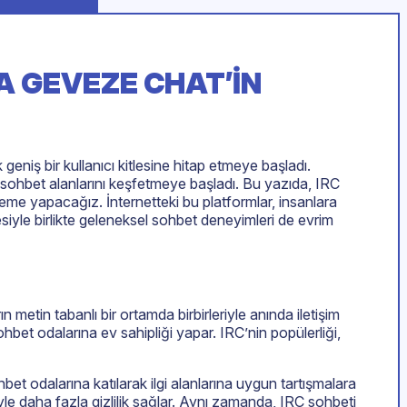
DA GEVEZE CHAT’IN
k geniş bir kullanıcı kitlesine hitap etmeye başladı.
e sohbet alanlarını keşfetmeye başladı. Bu yazıda, IRC
celeme yapacağız. İnternetteki bu platformlar, insanlara
şmesiyle birlikte geleneksel sohbet deneyimleri de evrim
n metin tabanlı bir ortamda birbirleriyle anında iletişim
 sohbet odalarına ev sahipliği yapar. IRC’nin popülerliği,
sohbet odalarına katılarak ilgi alanlarına uygun tartışmalara
iyle daha fazla gizlilik sağlar. Aynı zamanda, IRC sohbeti