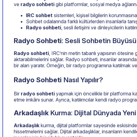
ve
radyo sohbeti
gibi platformlar, sosyal medya ağlarına
IRC sohbet
sistemleri, kişisel bilgilerin korunmasına
Sohbet odalarında farklı kültürlerden insanlarla t
Radyo sohbeti
, sesli iletişimi ve dinleyicilerin katılı
Radyo Sohbeti
: Sesli Sohbetin Büyüsü
Radyo sohbeti
, IRC’nin metin tabanlı yapısının ötesine g
aktarabilmelerini sağlar. Radyo sohbeti, insanlar arasında
bir alan yaratır. Örneğin, bir radyo programına katılmak v
Radyo Sohbeti
Nasıl Yapılır?
Bir
radyo sohbeti
yapmak için öncelikle bir platforma kat
etme imkânı sunar. Ayrıca, katılımcılar kendi radyo programlar
Arkadaşlık
Kurma: Dijital Dünyada Yeni 
Arkadaşlık
kurma, dijital platformlar sayesinde eskisind
hissetmelerini sağlar. Dijital arkadaşlıklar, insanların ke