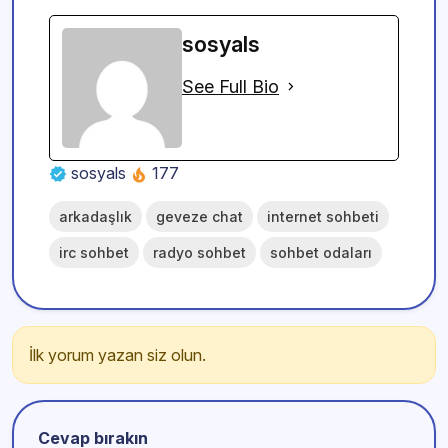
sosyals
See Full Bio
sosyals
177
arkadaşlık
geveze chat
internet sohbeti
irc sohbet
radyo sohbet
sohbet odaları
İlk yorum yazan siz olun.
Cevap bırakın