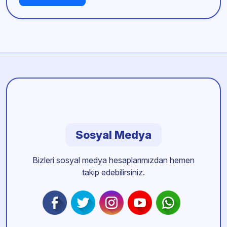
Sosyal Medya
Bizleri sosyal medya hesaplarımızdan hemen
takip edebilirsiniz.