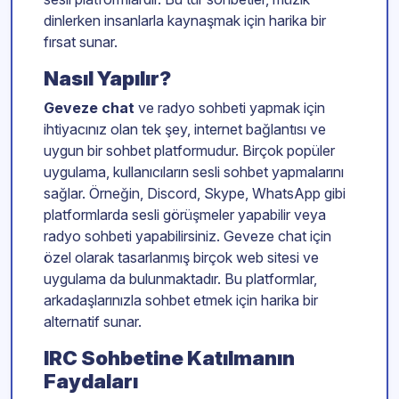
dinlerken insanlarla kaynaşmak için harika bir
fırsat sunar.
Nasıl Yapılır?
Geveze chat
ve radyo sohbeti yapmak için
ihtiyacınız olan tek şey, internet bağlantısı ve
uygun bir sohbet platformudur. Birçok popüler
uygulama, kullanıcıların sesli sohbet yapmalarını
sağlar. Örneğin, Discord, Skype, WhatsApp gibi
platformlarda sesli görüşmeler yapabilir veya
radyo sohbeti yapabilirsiniz. Geveze chat için
özel olarak tasarlanmış birçok web sitesi ve
uygulama da bulunmaktadır. Bu platformlar,
arkadaşlarınızla sohbet etmek için harika bir
alternatif sunar.
IRC Sohbetine Katılmanın
Faydaları