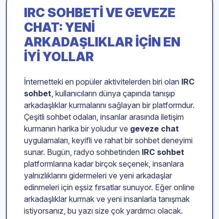
IRC SOHBETI VE GEVEZE
CHAT: YENI
ARKADAŞLIKLAR İÇIN EN
İYI YOLLAR
İnternetteki en popüler aktivitelerden biri olan
IRC
sohbet
, kullanıcıların dünya çapında tanışıp
arkadaşlıklar kurmalarını sağlayan bir platformdur.
Çeşitli sohbet odaları, insanlar arasında iletişim
kurmanın harika bir yoludur ve
geveze chat
uygulamaları, keyifli ve rahat bir sohbet deneyimi
sunar. Bugün, radyo sohbetinden
IRC sohbet
platformlarına kadar birçok seçenek, insanlara
yalnızlıklarını gidermeleri ve yeni arkadaşlar
edinmeleri için eşsiz fırsatlar sunuyor. Eğer online
arkadaşlıklar kurmak ve yeni insanlarla tanışmak
istiyorsanız, bu yazı size çok yardımcı olacak.