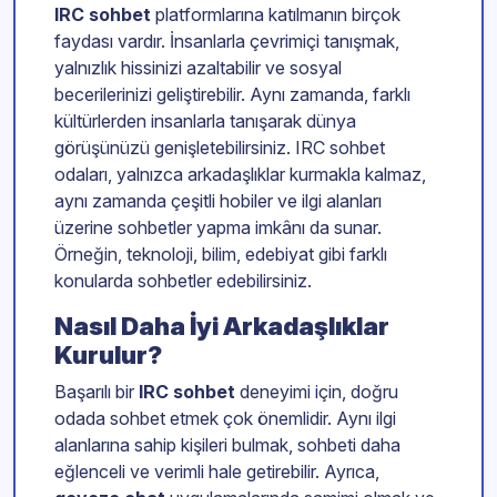
IRC sohbet
platformlarına katılmanın birçok
faydası vardır. İnsanlarla çevrimiçi tanışmak,
yalnızlık hissinizi azaltabilir ve sosyal
becerilerinizi geliştirebilir. Aynı zamanda, farklı
kültürlerden insanlarla tanışarak dünya
görüşünüzü genişletebilirsiniz. IRC sohbet
odaları, yalnızca arkadaşlıklar kurmakla kalmaz,
aynı zamanda çeşitli hobiler ve ilgi alanları
üzerine sohbetler yapma imkânı da sunar.
Örneğin, teknoloji, bilim, edebiyat gibi farklı
konularda sohbetler edebilirsiniz.
Nasıl Daha İyi Arkadaşlıklar
Kurulur?
Başarılı bir
IRC sohbet
deneyimi için, doğru
odada sohbet etmek çok önemlidir. Aynı ilgi
alanlarına sahip kişileri bulmak, sohbeti daha
eğlenceli ve verimli hale getirebilir. Ayrıca,