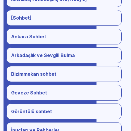
[Sohbet]
Ankara Sohbet
Arkadaşlık ve Sevgili Bulma
Bizimmekan sohbet
Geveze Sohbet
Görüntülü sohbet
İpuçları ve Rehberler