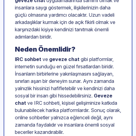
geveze chat
uygulamalarında samimi olmak ve
insanlara saygı göstermek, ilişkilerinizin daha
güçlü olmasına yardımcı olacaktır. Uzun vadeli
arkadaşlıklar kurmak için de açık fikirli olmak ve
karşınızdaki kişiye kendinizi tanıtmak önemli
adımlardan biridir.
Neden Önemlidir?
IRC sohbet
ve
geveze chat
gibi platformlar,
internetin sunduğu en güzel fırsatlardan biridir.
İnsanların birbirlerine yakınlaşmasını sağlayan,
sınırları aşan bir deneyim sunar. Aynı zamanda
yalnızlık hissinizi hafifletebilir ve kendinizi daha
sosyal bir insan gibi hissedebilirsiniz.
Geveze
chat
ve IRC sohbeti, kişisel gelişiminize katkıda
bulunabilecek harika platformlardır. Sonuç olarak,
online sohbetler yalnızca eğlenceli değil, aynı
zamanda faydalıdır ve insanlara önemli sosyal
beceriler kazandırabilir.