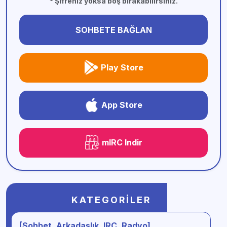
* Şifreniz yoksa boş bırakabilirsiniz.
SOHBETE BAĞLAN
Play Store
App Store
mIRC Indir
KATEGORILER
[Sohbet, Arkadaşlık, IRC, Radyo]