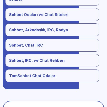
Sohbet Odaları ve Chat Siteleri
Sohbet, Arkadaşlık, IRC, Radyo
Sohbet, Chat, IRC
Sohbet, IRC, ve Chat Rehberi
TamSohbet Chat Odaları