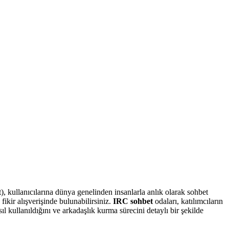
, kullanıcılarına dünya genelinden insanlarla anlık olarak sohbet
 fikir alışverişinde bulunabilirsiniz.
IRC sohbet
odaları, katılımcıların
l kullanıldığını ve arkadaşlık kurma sürecini detaylı bir şekilde