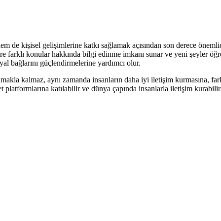
em de kişisel gelişimlerine katkı sağlamak açısından son derece önemlidi
ilere farklı konular hakkında bilgi edinme imkanı sunar ve yeni şeyler ö
yal bağlarını güçlendirmelerine yardımcı olur.
akla kalmaz, aynı zamanda insanların daha iyi iletişim kurmasına, farklı
platformlarına katılabilir ve dünya çapında insanlarla iletişim kurabilir