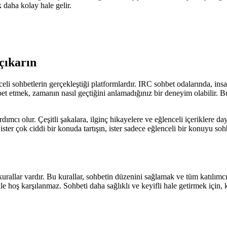
k daha kolay hale gelir.
 çıkarın
li sohbetlerin gerçekleştiği platformlardır. IRC sohbet odalarında, insan
t etmek, zamanın nasıl geçtiğini anlamadığınız bir deneyim olabilir. Bu 
mcı olur. Çeşitli şakalara, ilginç hikayelere ve eğlenceli içeriklere day
 ister çok ciddi bir konuda tartışın, ister sadece eğlenceli bir konuyu s
rallar vardır. Bu kurallar, sohbetin düzenini sağlamak ve tüm katılımcıl
kle hoş karşılanmaz. Sohbeti daha sağlıklı ve keyifli hale getirmek için, 