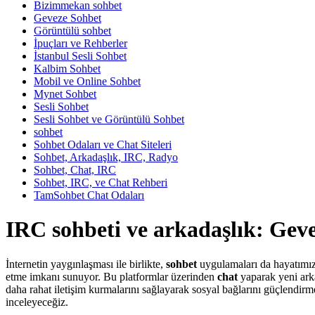
Bizimmekan sohbet
Geveze Sohbet
Görüntülü sohbet
İpuçları ve Rehberler
İstanbul Sesli Sohbet
Kalbim Sohbet
Mobil ve Online Sohbet
Mynet Sohbet
Sesli Sohbet
Sesli Sohbet ve Görüntülü Sohbet
sohbet
Sohbet Odaları ve Chat Siteleri
Sohbet, Arkadaşlık, IRC, Radyo
Sohbet, Chat, IRC
Sohbet, IRC, ve Chat Rehberi
TamSohbet Chat Odaları
IRC sohbeti ve arkadaşlık: Gev
İnternetin yaygınlaşması ile birlikte,
sohbet
uygulamaları da hayatımızd
etme imkanı sunuyor. Bu platformlar üzerinden
chat
yaparak yeni arkad
daha rahat iletişim kurmalarını sağlayarak sosyal bağlarını güçlendirme
inceleyeceğiz.