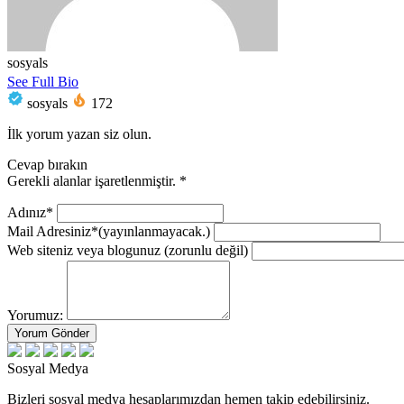
sosyals
See Full Bio
sosyals
172
İlk yorum yazan siz olun.
Cevap bırakın
Gerekli alanlar işaretlenmiştir.
*
Adınız*
Mail Adresiniz*
(yayınlanmayacak.)
Web siteniz veya blogunuz
(zorunlu değil)
Yorumuz:
Sosyal Medya
Bizleri sosyal medya hesaplarımızdan hemen takip edebilirsiniz.