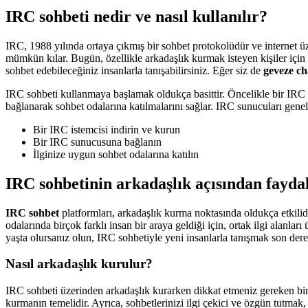
IRC sohbeti nedir ve nasıl kullanılır?
IRC, 1988 yılında ortaya çıkmış bir sohbet protokolüdür ve internet 
mümkün kılar. Bugün, özellikle arkadaşlık kurmak isteyen kişiler için 
sohbet edebileceğiniz insanlarla tanışabilirsiniz. Eğer siz de
geveze ch
IRC sohbeti kullanmaya başlamak oldukça basittir. Öncelikle bir IRC is
bağlanarak sohbet odalarına katılmalarını sağlar. IRC sunucuları genellik
Bir IRC istemcisi indirin ve kurun
Bir IRC sunucusuna bağlanın
İlginize uygun sohbet odalarına katılın
IRC sohbetinin arkadaşlık açısından fayda
IRC sohbet
platformları, arkadaşlık kurma noktasında oldukça etkilidi
odalarında birçok farklı insan bir araya geldiği için, ortak ilgi alanla
yaşta olursanız olun, IRC sohbetiyle yeni insanlarla tanışmak son derec
Nasıl arkadaşlık kurulur?
IRC sohbeti üzerinden arkadaşlık kurarken dikkat etmeniz gereken birka
kurmanın temelidir. Ayrıca, sohbetlerinizi ilgi çekici ve özgün tutmak, 