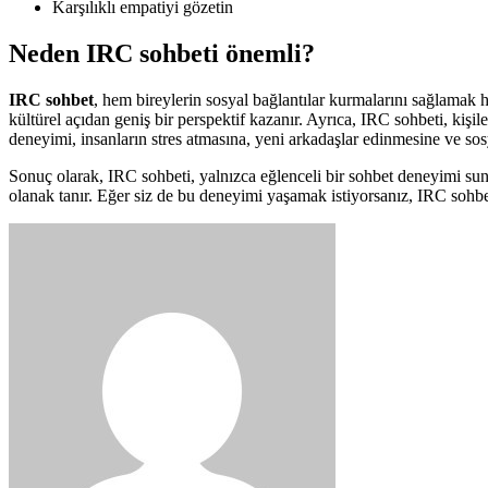
Karşılıklı empatiyi gözetin
Neden IRC sohbeti önemli?
IRC sohbet
, hem bireylerin sosyal bağlantılar kurmalarını sağlamak h
kültürel açıdan geniş bir perspektif kazanır. Ayrıca, IRC sohbeti, kiş
deneyimi, insanların stres atmasına, yeni arkadaşlar edinmesine ve sos
Sonuç olarak, IRC sohbeti, yalnızca eğlenceli bir sohbet deneyimi sunm
olanak tanır. Eğer siz de bu deneyimi yaşamak istiyorsanız, IRC sohbet 