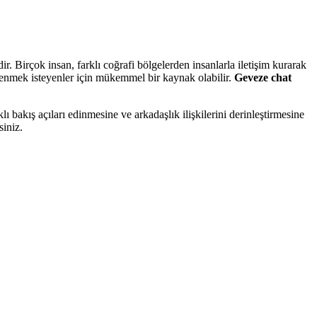
r. Birçok insan, farklı coğrafi bölgelerden insanlarla iletişim kurarak
ğrenmek isteyenler için mükemmel bir kaynak olabilir.
Geveze chat
 bakış açıları edinmesine ve arkadaşlık ilişkilerini derinleştirmesine
siniz.