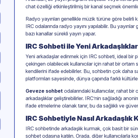
chat özelliği etkinleştirilmiş bir kanal seçmek önemlid
Radyo yayınları genellikle müzik türüne göre belirli ka
IRC odalarında radyo yayını yapılabilir. Bu yayınlar ge
bazı kanallar sürekli yayın yapar.
IRC Sohbeti ile Yeni Arkadaşlıkla
Yeni arkadaşlar edinmek için IRC sohbeti, ideal bir 
çekingen olabilecek kullanıcılar için rahat bir ortam 
kendilerini ifade edebilirler. Bu, sohbetin çok daha 
platformları sayesinde, dünya çapında farklı kültürler
Geveze sohbet
odalarındaki kullanıcılar, rahat bi
arkadaşlıklar geliştirebilirler. IRC’nin sağladığı anonim
ifade etmelerine olanak tanır, bu da sağlıklı ve güven
IRC Sohbetiyle Nasıl Arkadaşlık 
IRC sohbetinde arkadaşlık kurmak, çok basit bir süreçt
sohbet odasına katılın. Orada, diğer kullanıcılarla