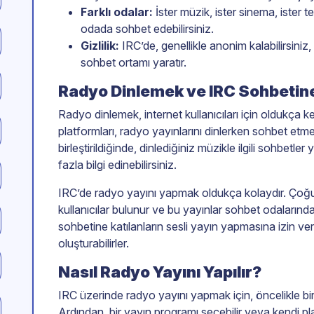
Farklı odalar:
İster müzik, ister sinema, ister t
odada sohbet edebilirsiniz.
Gizlilik:
IRC’de, genellikle anonim kalabilirsiniz, 
sohbet ortamı yaratır.
Radyo Dinlemek ve IRC Sohbetin
Radyo dinlemek, internet kullanıcıları için oldukça keyi
platformları, radyo yayınlarını dinlerken sohbet et
birleştirildiğinde, dinlediğiniz müzikle ilgili sohbetl
fazla bilgi edinebilirsiniz.
IRC’de radyo yayını yapmak oldukça kolaydır. Çoğu
kullanıcılar bulunur ve bu yayınlar sohbet odalarında 
sohbetine katılanların sesli yayın yapmasına izin ve
oluşturabilirler.
Nasıl Radyo Yayını Yapılır?
IRC üzerinde radyo yayını yapmak için, öncelikle bir
Ardından, bir yayın programı seçebilir veya kendi playli