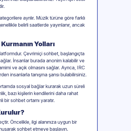
ir.
tegorilere ayrılır. Müzik türüne göre farklı
nellikle belirli saatlerde yayınlanır, ancak
r Kurmanın Yolları
platformdur. Çevrimiçi sohbet, başlangıçta
sağlar. İnsanlar burada anonim kalabilir ve
samimi ve açık olmasını sağlar. Ayrıca, IRC
den insanlarla tanışma şansı bulabilirsiniz.
r ortamda sosyal bağlar kurarak uzun süreli
lik, bazı kişilerin kendilerini daha rahat
li bir sohbet ortamı yaratır.
Kurulur?
ir. Öncelikle, ilgi alanınıza uygun bir
 konuşarak sohbet etmeye başlayın.