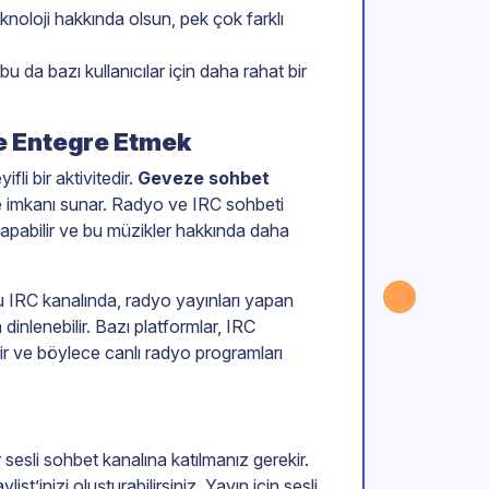
eknoloji hakkında olsun, pek çok farklı
bu da bazı kullanıcılar için daha rahat bir
e Entegre Etmek
fli bir aktivitedir.
Geveze sohbet
me imkanı sunar. Radyo ve IRC sohbeti
er yapabilir ve bu müzikler hakkında daha
 IRC kanalında, radyo yayınları yapan
dinlenebilir. Bazı platformlar, IRC
rir ve böylece canlı radyo programları
 sesli sohbet kanalına katılmanız gerekir.
st’inizi oluşturabilirsiniz. Yayın için sesli