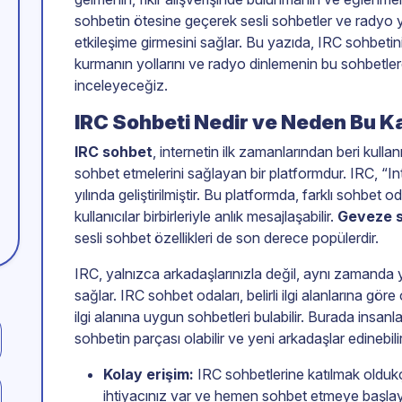
sohbetin ötesine geçerek sesli sohbetler ve radyo ya
etkileşime girmesini sağlar. Bu yazıda, IRC sohbetini
kurmanın yollarını ve radyo dinlemenin bu sohbetlerd
inceleyeceğiz.
IRC Sohbeti Nedir ve Neden Bu K
IRC sohbet
, internetin ilk zamanlarından beri kullan
sohbet etmelerini sağlayan bir platformdur. IRC, “I
yılında geliştirilmiştir. Bu platformda, farklı sohbet 
kullanıcılar birbirleriyle anlık mesajlaşabilir.
Geveze 
sesli sohbet özellikleri de son derece popülerdir.
IRC, yalnızca arkadaşlarınızla değil, aynı zamanda 
sağlar. IRC sohbet odaları, belirli ilgi alanlarına göre
ilgi alanına uygun sohbetleri bulabilir. Burada insanlar
sohbetin parçası olabilir ve yeni arkadaşlar edinebilir
Kolay erişim:
IRC sohbetlerine katılmak oldukç
ihtiyacınız var ve hemen sohbet etmeye başlaya