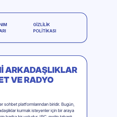
NIM
GIZLILIK
ARI
POLITIKASI
ENI ARKADAŞLIKLAR
ET VE RADYO
er sohbet platformlarından biridir. Bugün,
aşlıklar kurmak isteyenler için bir araya
in harika bir yoludur. IRC, metin tabanlı