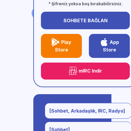
* Şifreniz yoksa boş bırakabilirsiniz.
SOHBETE BAĞLAN
Play
App
Store
Store
mIRC Indir
[Sohbet, Arkadaşlık, IRC, Radyo]
[Sohbet]