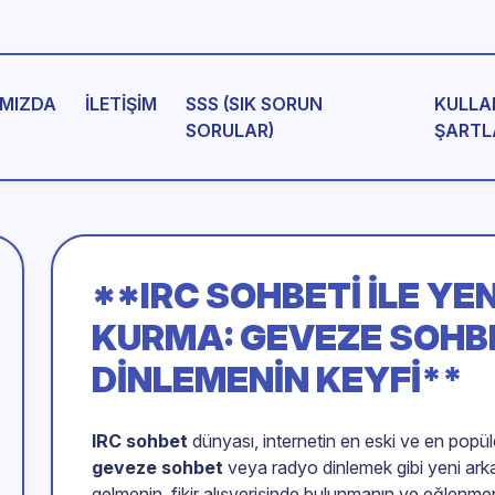
MIZDA
İLETIŞIM
SSS (SIK SORUN
KULLA
SORULAR)
ŞARTL
**IRC SOHBETI ILE Y
KURMA: GEVEZE SOHB
DINLEMENIN KEYFI**
IRC sohbet
dünyası, internetin en eski ve en popül
geveze sohbet
veya radyo dinlemek gibi yeni arkad
gelmenin, fikir alışverişinde bulunmanın ve eğlenmen