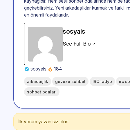
kaynağıdır. Hem sesli sohbet odalarında hem de rad
geçirebilirsiniz. Yeni arkadaşlıklar kurmak ve farklı i
en önemli faydalarıdır.
sosyals
See Full Bio
sosyals
184
arkadaşlık
geveze sohbet
IRC radyo
irc s
sohbet odaları
İlk yorum yazan siz olun.