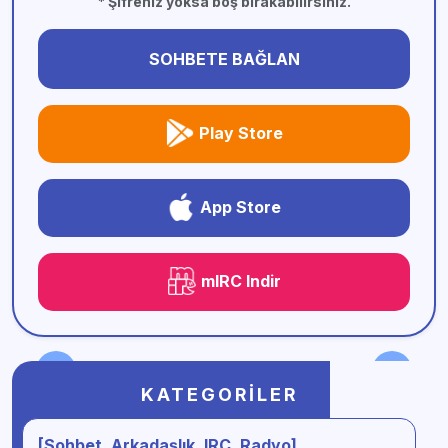
* Şifreniz yoksa boş bırakabilirsiniz.
SOHBETE BAĞLAN
Play Store
App Store
mIRC Indir
KATEGORILER
[Sohbet, Arkadaşlık, IRC, Radyo]