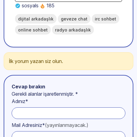
sosyals
185
dijital arkadaşlık
geveze chat
irc sohbet
online sohbet
radyo arkadaşlık
İlk yorum yazan siz olun.
Cevap bırakın
Gerekli alanlar işaretlenmiştir.
*
Adınız*
Mail Adresiniz*
(yayınlanmayacak.)