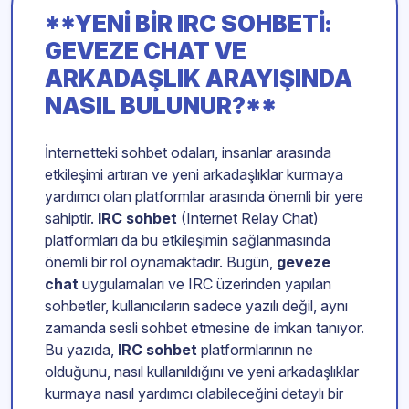
**YENI BIR IRC SOHBETI:
GEVEZE CHAT VE
ARKADAŞLIK ARAYIŞINDA
NASIL BULUNUR?**
İnternetteki sohbet odaları, insanlar arasında
etkileşimi artıran ve yeni arkadaşlıklar kurmaya
yardımcı olan platformlar arasında önemli bir yere
sahiptir.
IRC sohbet
(Internet Relay Chat)
platformları da bu etkileşimin sağlanmasında
önemli bir rol oynamaktadır. Bugün,
geveze
chat
uygulamaları ve IRC üzerinden yapılan
sohbetler, kullanıcıların sadece yazılı değil, aynı
zamanda sesli sohbet etmesine de imkan tanıyor.
Bu yazıda,
IRC sohbet
platformlarının ne
olduğunu, nasıl kullanıldığını ve yeni arkadaşlıklar
kurmaya nasıl yardımcı olabileceğini detaylı bir