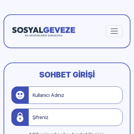
SOHBET GIRIŞI
Kullanıcı Adınız
Şifreniz