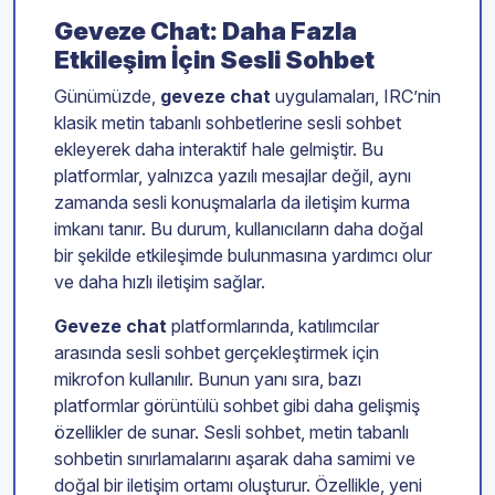
Geveze Chat: Daha Fazla
Etkileşim İçin Sesli Sohbet
Günümüzde,
geveze chat
uygulamaları, IRC’nin
klasik metin tabanlı sohbetlerine sesli sohbet
ekleyerek daha interaktif hale gelmiştir. Bu
platformlar, yalnızca yazılı mesajlar değil, aynı
zamanda sesli konuşmalarla da iletişim kurma
imkanı tanır. Bu durum, kullanıcıların daha doğal
bir şekilde etkileşimde bulunmasına yardımcı olur
ve daha hızlı iletişim sağlar.
Geveze chat
platformlarında, katılımcılar
arasında sesli sohbet gerçekleştirmek için
mikrofon kullanılır. Bunun yanı sıra, bazı
platformlar görüntülü sohbet gibi daha gelişmiş
özellikler de sunar. Sesli sohbet, metin tabanlı
sohbetin sınırlamalarını aşarak daha samimi ve
doğal bir iletişim ortamı oluşturur. Özellikle, yeni