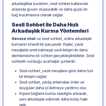
arkadaşlıklar kurarken, sesli sohbet kullanıcılar
arasında güven oluşturabilir ve daha güçlü bir
bağ kurulmasına olanak sağlar.
Sesli Sohbet ile Daha Hızlı
Arkadaşlık Kurma Yöntemleri
Geveze chat
ve sesli sohbet, online arkadaşlık
kurmanın önemli bir parçasıdır. Kişiler, yazılı
mesajlarla sınırlı kalmayıp sesli iletişim ile daha
derinlemesine bir sohbet gerçekleştirebilirler. Sesli
sohbetin sunduğu avantajlar şunlardır:
Sesli sohbet, yazılı mesajlara göre daha hızlı
bir iletişim sağlar.
Sesli sohbet, yanlış anlamaları önler ve
duyguları daha iyi iletmeye yardımcı olur.
Kişisel bağlantı kurma olasılığını artırarak,
yeni arkadaşlar edinmek daha kolay hale
gelir.