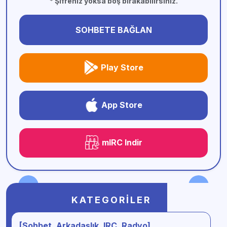
* Şifreniz yoksa boş bırakabilirsiniz.
SOHBETE BAĞLAN
Play Store
App Store
mIRC Indir
KATEGORILER
[Sohbet, Arkadaşlık, IRC, Radyo]