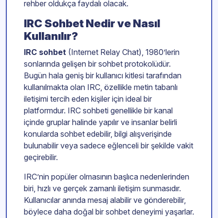
rehber oldukça faydalı olacak.
IRC Sohbet Nedir ve Nasıl
Kullanılır?
IRC sohbet
(Internet Relay Chat), 1980’lerin
sonlarında gelişen bir sohbet protokolüdür.
Bugün hala geniş bir kullanıcı kitlesi tarafından
kullanılmakta olan IRC, özellikle metin tabanlı
iletişimi tercih eden kişiler için ideal bir
platformdur. IRC sohbeti genellikle bir kanal
içinde gruplar halinde yapılır ve insanlar belirli
konularda sohbet edebilir, bilgi alışverişinde
bulunabilir veya sadece eğlenceli bir şekilde vakit
geçirebilir.
IRC’nin popüler olmasının başlıca nedenlerinden
biri, hızlı ve gerçek zamanlı iletişim sunmasıdır.
Kullanıcılar anında mesaj alabilir ve gönderebilir,
böylece daha doğal bir sohbet deneyimi yaşarlar.