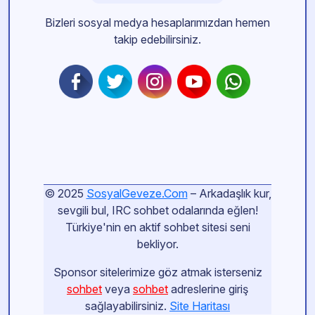
Bizleri sosyal medya hesaplarımızdan hemen
takip edebilirsiniz.
© 2025
SosyalGeveze.Com
– Arkadaşlık kur,
sevgili bul, IRC sohbet odalarında eğlen!
Türkiye'nin en aktif sohbet sitesi seni
bekliyor.
Sponsor sitelerimize göz atmak isterseniz
sohbet
veya
sohbet
adreslerine giriş
sağlayabilirsiniz.
Site Haritası