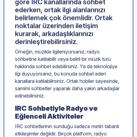
göre IRC kanallarında sohbet
ederken, ortak ilgi alanlarınızı
belirlemek çok önemlidir. Ortak
noktalar üzerinden iletişim
kurarak, arkadaşlıklarınızı
derinleştirebilirsiniz.
Örneğin, müzikle ilgileniyorsanız, radyo
sohbetine katılabilir veya belirli bir müzik türü
hakkında sohbet edebilirsiniz. Ya da teknolojiye
ilgi duyuyorsanız, bu konuda sohbet eden
kanallara katılabilirsiniz. Ortak hobiler sayesinde,
samimi sohbetler yaparak daha yakın arkadaşlar
edinebilirsiniz.
IRC Sohbetiyle Radyo ve
Eğlenceli Aktiviteler
IRC sohbetlerinin sunduğu sadece metin tabanlı
etkileşimler değildir. Birçok platform, radyo