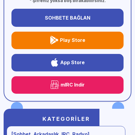
* Şifreniz yoksa boş bırakabilirsiniz.
SOHBETE BAĞLAN
Play Store
App Store
mIRC Indir
KATEGORILER
[Sohbet, Arkadaşlık, IRC, Radyo]