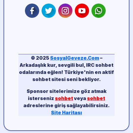
© 2025
SosyalGeveze.Com
–
Arkadaşlık kur, sevgili bul, IRC sohbet
odalarında eğlen! Türkiye'nin en aktif
sohbet sitesi seni bekliyor.
Sponsor sitelerimize göz atmak
isterseniz
sohbet
veya
sohbet
adreslerine giriş sağlayabilirsiniz.
Site Haritası