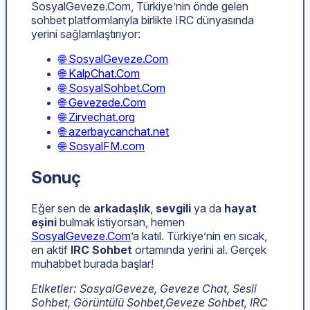
SosyalGeveze.Com, Türkiye’nin önde gelen
sohbet platformlarıyla birlikte IRC dünyasında
yerini sağlamlaştırıyor:
🌐 SosyalGeveze.Com
🌐 KalpChat.Com
🌐 SosyalSohbet.Com
🌐 Gevezede.Com
🌐 Zirvechat.org
🌐 azerbaycanchat.net
🌐 SosyalFM.com
Sonuç
Eğer sen de
arkadaşlık
,
sevgili
ya da
hayat
eşini
bulmak istiyorsan, hemen
SosyalGeveze.Com
’a katıl. Türkiye’nin en sıcak,
en aktif
IRC Sohbet
ortamında yerini al. Gerçek
muhabbet burada başlar!
Etiketler: SosyalGeveze, Geveze Chat, Sesli
Sohbet, Görüntülü Sohbet,Geveze Sohbet, IRC