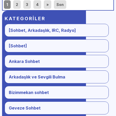
1
2
3
4
»
Son
KATEGORILER
[Sohbet, Arkadaşlık, IRC, Radyo]
[Sohbet]
Ankara Sohbet
Arkadaşlık ve Sevgili Bulma
Bizimmekan sohbet
Geveze Sohbet