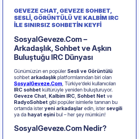
GEVEZE CHAT, GEVEZE SOHBET,
SESLI, GÖRÜNTÜLÜ VE KALBIM IRC
ILE SINIRSIZ SOHBETIN KEYFI
SosyalGeveze.Com –
Arkadaşlık, Sohbet ve Aşkın
Buluştuğu IRC Dünyası
Günümüzün en popüler
Sesli ve Görüntülü
sohbet
arkadaşlık
platformlarından biri olan
SosyalGeveze.Com
, Türkiye’deki kullanıcıları
IRC sohbet
kültürüyle yeniden buluşturuyor.
Geveze Chat
,
Kalbim IRC
,
Sohbet Net
ve
RadyoSohbet
gibi popüler isimlerle tanınan bu
ortamda ister
yeni arkadaşlar
edin, ister
sevgili
ya da
hayat eşini
bul – her şey mümkün!
SosyalGeveze.Com Nedir?