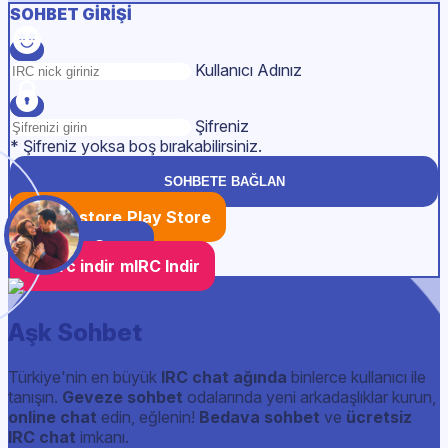
SOHBET GIRIŞI
Kullanıcı Adınız
Şifreniz
* Şifreniz yoksa boş bırakabilirsiniz.
SOHBETE BAĞLAN
Play Store
App Store
mIRC Indir
Aşk Sohbet
Türkiye'nin en büyük
IRC chat ağında
binlerce kullanıcı ile
tanışın.
Geveze sohbet
odalarında yeni arkadaşlıklar kurun,
online chat
edin, eğlenin!
Bedava sohbet
ve
ücretsiz
IRC chat
imkanı.