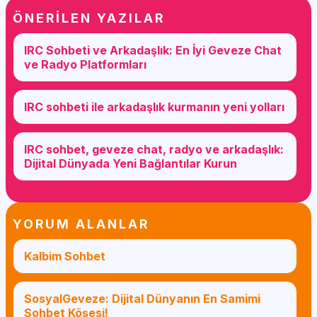
ÖNERİLEN YAZILAR
IRC Sohbeti ve Arkadaşlık: En İyi Geveze Chat
ve Radyo Platformları
IRC sohbeti ile arkadaşlık kurmanın yeni yolları
IRC sohbet
,
geveze chat
,
radyo
ve
arkadaşlık
:
Dijital Dünyada Yeni Bağlantılar Kurun
YORUM ALANLAR
Kalbim Sohbet
SosyalGeveze: Dijital Dünyanın En Samimi
Sohbet Köşesi!