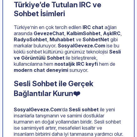
Türkiye’de Tutulan IRC ve
Sohbet İsimleri
Türkiye’nin en çok tercih edilen
IRC chat
ağları
arasında
GevezeChat
,
KalbimSohbet
,
AşkIRC
,
RadyoSohbet
,
Muhabbet
ve
SohbetNet
gibi
markalar bulunuyor.
SosyalGeveze.Com
ise bu
köklü sohbet kültürünü günümüz teknolojisi
Sesli
ve Görüntülü Sohbet
ile birleştirerek,
kullanıcılarına hem
nostaljik IRC keyfi
hem de
modern chat deneyimi
sunuyor.
Sesli Sohbet ile Gerçek
Bağlantılar Kurun❤️
SosyalGeveze.Com
’da
Sesli sohbet
ile yeni
insanlarla tanışmanın ve samimi dostluklar
kurmanın en doğal yollarından biridir. Sesli sohbet
ise samimiyeti artırır, mesafeleri kısaltır ve
insanların birbirini daha iyi tanımasına yardımcı olur.